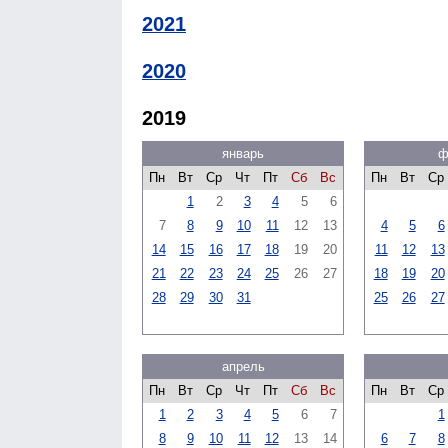
2021
2020
2019
январь
ф
Пн
Вт
Ср
Чт
Пт
Сб
Вс
Пн
Вт
Ср
1
2
3
4
5
6
7
8
9
10
11
12
13
4
5
6
14
15
16
17
18
19
20
11
12
13
21
22
23
24
25
26
27
18
19
20
28
29
30
31
25
26
27
апрель
Пн
Вт
Ср
Чт
Пт
Сб
Вс
Пн
Вт
Ср
1
2
3
4
5
6
7
1
8
9
10
11
12
13
14
6
7
8