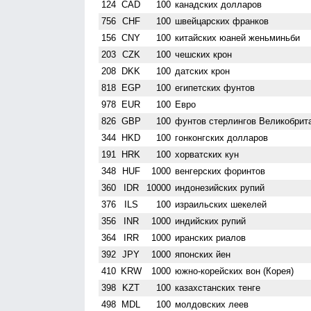
124
CAD
100
канадских долларов
756
CHF
100
швейцарских франков
156
CNY
100
китайских юаней женьминьби
203
CZK
100
чешских крон
208
DKK
100
датских крон
818
EGP
100
египетских фунтов
978
EUR
100
Евро
826
GBP
100
фунтов стерлингов Велико­брит
344
HKD
100
гонконгских долларов
191
HRK
100
хорватских кун
348
HUF
1000
венгерских форинтов
360
IDR
10000
индонезийских рупий
376
ILS
100
израильских шекелей
356
INR
1000
индийских рупий
364
IRR
1000
иранских риалов
392
JPY
1000
японских йен
410
KRW
1000
южно-корейских вон (Корея)
398
KZT
100
казахстанских тенге
498
MDL
100
молдовских леев