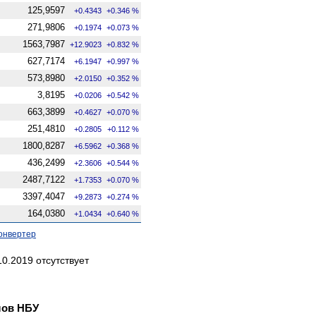
125,9597
+0.4343
+0.346 %
271,9806
+0.1974
+0.073 %
1563,7987
+12.9023
+0.832 %
627,7174
+6.1947
+0.997 %
573,8980
+2.0150
+0.352 %
3,8195
+0.0206
+0.542 %
663,3899
+0.4627
+0.070 %
251,4810
+0.2805
+0.112 %
1800,8287
+6.5962
+0.368 %
436,2499
+2.3606
+0.544 %
2487,7122
+1.7353
+0.070 %
3397,4047
+9.2873
+0.274 %
164,0380
+1.0434
+0.640 %
онвертер
0.2019 отсутствует
лов НБУ