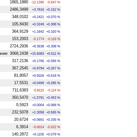
1865,1880
-12.1395
-0.647 %
2486,3499
+3.7816
+0.152 %
348,0102
+0.2421
+0.070 %
105,8430
+0.3249
+0.308 %
364,9129
+1.1642
+0.320 %
153,2003
-0.1774
-0.116 %
2724,2936
+8.3638
+0.308 %
ании
3068,2438
+15.6083
+0.511 %
317,2136
+0.1765
+0.056 %
367,2545
+0.9794
+0.267 %
81,8057
+0.5026
+0.618 %
17,5531
+0.0499
+0.285 %
711,6383
-0.8115
-0.114 %
350,5470
+1.5791
+0.453 %
0,5923
+0.0004
+0.068 %
232,5078
+1.3058
+0.565 %
20,6724
+0.0691
+0.335 %
6,3914
-0.0014
-0.022 %
140,2872
+0.1105
+0.079 %