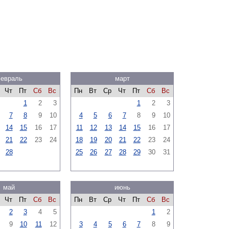
евраль
март
Чт
Пт
Сб
Вс
Пн
Вт
Ср
Чт
Пт
Сб
Вс
1
2
3
1
2
3
7
8
9
10
4
5
6
7
8
9
10
14
15
16
17
11
12
13
14
15
16
17
21
22
23
24
18
19
20
21
22
23
24
28
25
26
27
28
29
30
31
май
июнь
Чт
Пт
Сб
Вс
Пн
Вт
Ср
Чт
Пт
Сб
Вс
2
3
4
5
1
2
9
10
11
12
3
4
5
6
7
8
9