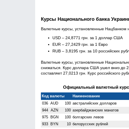
Курсы Национального банка Украи
Валютные курсы, установленные Нацбанком на
USD – 24,8771 грн. за 1 доллар США
EUR – 27,2429 грн. за 1 Евро
RUB – 3,8195 грн. за 10 российских руб
Валютные курсы, установленные Национальны
снижаться. Курс доллара США ушел вниз до 24,
составляет 27,0213 грн. Курс российского руб
Официальный валютный курс Н
Код валюты
Наименование
036
AUD
100
австралийских долларов
944
AZN
100
азербайджанских манатов
975
BGN
100
болгарских левов
933
BYN
10
белорусских рублей