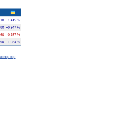
510
+1.415 %
280
+0.947 %
660
-0.157 %
390
+1.034 %
онвертер