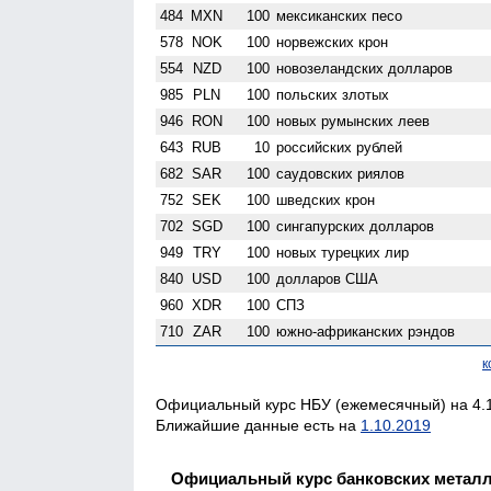
484
MXN
100
мексиканских песо
578
NOK
100
норвежских крон
554
NZD
100
ново­зеландских долларов
985
PLN
100
польских злотых
946
RON
100
новых румынских леев
643
RUB
10
российских рублей
682
SAR
100
саудовских риялов
752
SEK
100
шведских крон
702
SGD
100
сингапурских долларов
949
TRY
100
новых турецких лир
840
USD
100
долларов США
960
XDR
100
СПЗ
710
ZAR
100
южно-африканских рэндов
к
Официальный курс НБУ (ежемесячный) на 4.1
Ближайшие данные есть на
1.10.2019
Официальный курс банковских метал