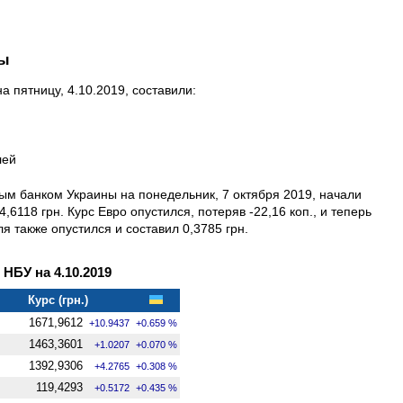
ны
 пятницу, 4.10.2019, составили:
лей
м банком Украины на понедельник, 7 октября 2019, начали
6118 грн. Курс Евро опустился, потеряв -22,16 коп., и теперь
ля также опустился и составил 0,3785 грн.
БУ на 4.10.2019
Курс (грн.)
1671,9612
+10.9437
+0.659 %
1463,3601
+1.0207
+0.070 %
1392,9306
+4.2765
+0.308 %
119,4293
+0.5172
+0.435 %