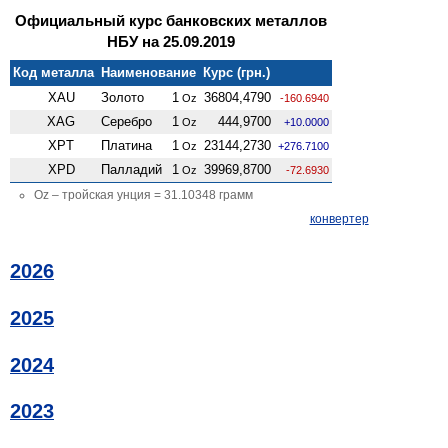
Официальный курс банковских металлов
НБУ на 25.09.2019
Код металла
Наименование
Курс (грн.)
XAU
Золото
1
36804,4790
Oz
-160.6940
XAG
Серебро
1
444,9700
Oz
+10.0000
XPT
Платина
1
23144,2730
Oz
+276.7100
XPD
Палладий
1
39969,8700
Oz
-72.6930
Oz – тройская унция = 31.10348 грамм
конвертер
2026
2025
2024
2023