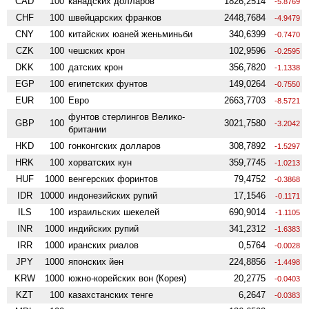
CAD
100
канадских долларов
1826,2514
-5.8769
CHF
100
швейцарских франков
2448,7684
-4.9479
CNY
100
китайских юаней женьминьби
340,6399
-0.7470
CZK
100
чешских крон
102,9596
-0.2595
DKK
100
датских крон
356,7820
-1.1338
EGP
100
египетских фунтов
149,0264
-0.7550
EUR
100
Евро
2663,7703
-8.5721
фунтов стерлингов Велико­
GBP
100
3021,7580
-3.2042
британии
HKD
100
гонконгских долларов
308,7892
-1.5297
HRK
100
хорватских кун
359,7745
-1.0213
HUF
1000
венгерских форинтов
79,4752
-0.3868
IDR
10000
индонезийских рупий
17,1546
-0.1171
ILS
100
израильских шекелей
690,9014
-1.1105
INR
1000
индийских рупий
341,2312
-1.6383
IRR
1000
иранских риалов
0,5764
-0.0028
JPY
1000
японских йен
224,8856
-1.4498
KRW
1000
южно-корейских вон (Корея)
20,2775
-0.0403
KZT
100
казахстанских тенге
6,2647
-0.0383