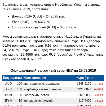
Валютные курсы, установленные Нацбанком Украины в среду,
25 сентября 2019, составили:
Доллар США (USD) – 24,2095 грн.
Евро (EUR) – 26,6377 грн.
10 российских рублей (RUB) – 3,8002 грн.
Курсы основных валют, установленные Нацбанком Украины на
четверг, 26.09.2019, продолжили снижение. Курс USD (доллар
США) понизился, потеряв -8,93 коп., и установился на уровне
24,1202 грн. Курс EUR (Евро) тоже опустился и теперь
составляет 26,4888 грн. Курс RUB (российский рубль) ушел вниз
и сейчас равен 0,3758 грн.
Официальный валютный курс НБУ на 25.09.2019
Код валюты
Наименование
Курс (грн.)
AUD
100
австралийских долларов
1645,4199
-1.7339
AZN
100
азербайджанских манатов
1424,0877
-6.9238
BGN
100
болгарских левов
1361,9850
-4.3829
BYN
10
белорусских рублей
117,4420
-1.5523