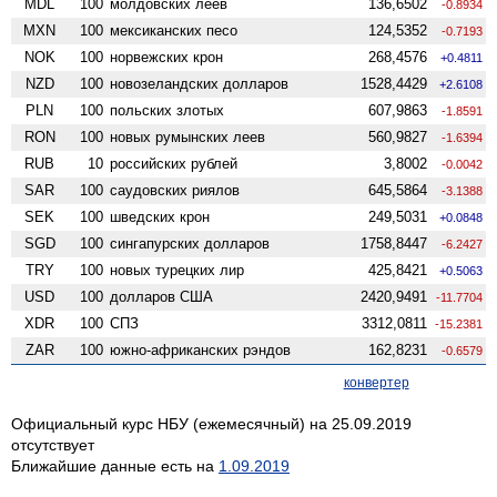
MDL
100
молдовских леев
136,6502
-0.8934
MXN
100
мексиканских песо
124,5352
-0.7193
NOK
100
норвежских крон
268,4576
+0.4811
NZD
100
ново­зеландских долларов
1528,4429
+2.6108
PLN
100
польских злотых
607,9863
-1.8591
RON
100
новых румынских леев
560,9827
-1.6394
RUB
10
российских рублей
3,8002
-0.0042
SAR
100
саудовских риялов
645,5864
-3.1388
SEK
100
шведских крон
249,5031
+0.0848
SGD
100
сингапурских долларов
1758,8447
-6.2427
TRY
100
новых турецких лир
425,8421
+0.5063
USD
100
долларов США
2420,9491
-11.7704
XDR
100
СПЗ
3312,0811
-15.2381
ZAR
100
южно-африканских рэндов
162,8231
-0.6579
конвертер
Официальный курс НБУ (ежемесячный) на 25.09.2019
отсутствует
Ближайшие данные есть на
1.09.2019