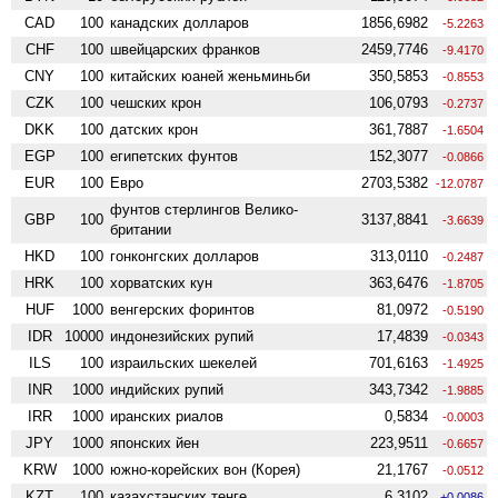
CAD
100
канадских долларов
1856,6982
-5.2263
CHF
100
швейцарских франков
2459,7746
-9.4170
CNY
100
китайских юаней женьминьби
350,5853
-0.8553
CZK
100
чешских крон
106,0793
-0.2737
DKK
100
датских крон
361,7887
-1.6504
EGP
100
египетских фунтов
152,3077
-0.0866
EUR
100
Евро
2703,5382
-12.0787
фунтов стерлингов Велико­
GBP
100
3137,8841
-3.6639
британии
HKD
100
гонконгских долларов
313,0110
-0.2487
HRK
100
хорватских кун
363,6476
-1.8705
HUF
1000
венгерских форинтов
81,0972
-0.5190
IDR
10000
индонезийских рупий
17,4839
-0.0343
ILS
100
израильских шекелей
701,6163
-1.4925
INR
1000
индийских рупий
343,7342
-1.9885
IRR
1000
иранских риалов
0,5834
-0.0003
JPY
1000
японских йен
223,9511
-0.6657
KRW
1000
южно-корейских вон (Корея)
21,1767
-0.0512
KZT
100
казахстанских тенге
6,3102
+0.0086