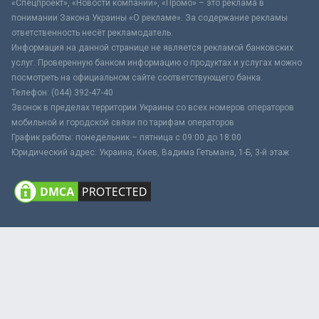
«Спецпроект», «Новости компаний», «Промо» – это реклама в
понимании Закона Украины «О рекламе». За содержание рекламы
ответственность несёт рекламодатель.
Информация на данной странице не является рекламой банковских
услуг. Проверенную банком информацию о продуктах и услугах можно
посмотреть на официальном сайте соответствующего банка.
Телефон: (044) 392-47-40
Звонок в пределах территории Украины со всех номеров операторов
мобильной и городской связи по тарифам операторов
График работы: понедельник – пятница с 09:00 до 18:00
Юридический адрес: Украина, Киев, Вадима Гетьмана, 1-Б, 3-й этаж