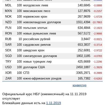
MDL
100
молдовских леев
140,6845
-0.0888
MXN
100
мексиканских песо
127,8976
-0.2157
NOK
100
норвежских крон
267,9609
-1.6729
NZD
100
ново­зеландских долларов
1551,4394
-10.7863
PLN
100
польских злотых
634,4844
-2.1923
RON
100
новых румынских леев
567,5172
-2.9666
RUB
10
российских рублей
3,8447
-0.0021
SAR
100
саудовских риялов
653,3837
-0.3714
SEK
100
шведских крон
252,6081
-2.9722
SGD
100
сингапурских долларов
1802,1185
-4.0783
TRY
100
новых турецких лир
425,6669
-1.2296
USD
100
долларов США
2450,1887
-1.3929
XDR
100
СПЗ
3365,2971
-8.2889
ZAR
100
южно-африканских рэндов
165,7382
-0.6263
конвертер
Официальный курс НБУ (ежемесячный) на 11.11.2019
отсутствует
Ближайшие данные есть на
1.11.2019