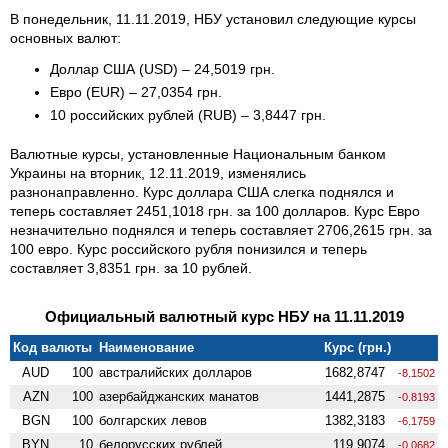
В понедельник, 11.11.2019, НБУ установил следующие курсы
основных валют:
Доллар США (USD) – 24,5019 грн.
Евро (EUR) – 27,0354 грн.
10 российских рублей (RUB) – 3,8447 грн.
Валютные курсы, установленные Национальным банком
Украины на вторник, 12.11.2019, изменялись
разнонаправленно. Курс доллара США слегка поднялся и
теперь составляет 2451,1018 грн. за 100 долларов. Курс Евро
незначительно поднялся и теперь составляет 2706,2615 грн. за
100 евро. Курс российского рубля понизился и теперь
составляет 3,8351 грн. за 10 рублей.
Официальный валютный курс НБУ на 11.11.2019
Код валюты
Наименование
Курс (грн.)
AUD
100
австралийских долларов
1682,8747
-8.1502
AZN
100
азербайджанских манатов
1441,2875
-0.8193
BGN
100
болгарских левов
1382,3183
-6.1759
BYN
10
белорусских рублей
119,9074
-0.0682