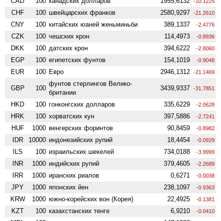
CAD
100
канадских долларов
1955,6132
-10.1225
CHF
100
швейцарских франков
2580,9297
-21.2610
CNY
100
китайских юаней женьминьби
389,1337
-2.4776
CZK
100
чешских крон
114,4973
-0.8936
DKK
100
датских крон
394,6222
-2.8060
EGP
100
египетских фунтов
154,1019
-0.9048
EUR
100
Евро
2946,1312
-21.1469
фунтов стерлингов Велико­
GBP
100
3439,9337
-31.7851
британии
HKD
100
гонконгских долларов
335,6229
-2.0628
HRK
100
хорватских кун
397,5886
-2.7241
HUF
1000
венгерских форинтов
90,8459
-0.8982
IDR
10000
индонезийских рупий
18,4454
-0.0929
ILS
100
израильских шекелей
734,0188
-3.9999
INR
1000
индийских рупий
379,4605
-2.2689
IRR
1000
иранских риалов
0,6271
-0.0038
JPY
1000
японских йен
238,1097
-0.9363
KRW
1000
южно-корейских вон (Корея)
22,4925
-0.1381
KZT
100
казахстанских тенге
6,9210
-0.0410