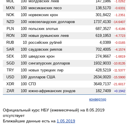
MDL
100
молдовских леев
147,1986
-1.0262
MXN
100
мексиканских песо
138,5170
-0.6331
NOK
100
норвежских крон
301,8422
-1.2351
NZD
100
ново­зеландских долларов
1737,4130
-14.6407
PLN
100
польских злотых
687,3527
-5.4186
RON
100
новых румынских леев
619,1953
-4.7723
RUB
10
российских рублей
4,0389
-0.0165
SAR
100
саудовских риялов
702,4005
-4.1574
SEK
100
шведских крон
274,9667
-1.6819
SGD
100
сингапурских долларов
1932,9033
-10.8135
TRY
100
новых турецких лир
428,5219
-11.5377
USD
100
долларов США
2634,0020
-15.5900
XDR
100
СПЗ
3649,7137
-21.6017
ZAR
100
южно-африканских рэндов
182,7409
+0.1942
конвертер
Официальный курс НБУ (ежемесячный) на 8.05.2019
отсутствует
Ближайшие данные есть на
1.05.2019