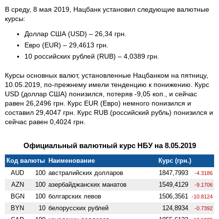
В среду, 8 мая 2019, Нацбанк установил следующие валютные
курсы:
Доллар США (USD) – 26,34 грн.
Евро (EUR) – 29,4613 грн.
10 российских рублей (RUB) – 4,0389 грн.
Курсы основных валют, установленные Нацбанком на пятницу,
10.05.2019, по-прежнему имели тенденцию к понижению. Курс
USD (доллар США) понизился, потеряв -9,05 коп., и сейчас
равен 26,2496 грн. Курс EUR (Евро) немного понизился и
составил 29,4047 грн. Курс RUB (российский рубль) понизился и
сейчас равен 0,4024 грн.
Официальный валютный курс НБУ на 8.05.2019
Код валюты
Наименование
Курс (грн.)
AUD
100
австралийских долларов
1847,7993
-4.3186
AZN
100
азербайджанских манатов
1549,4129
-9.1706
BGN
100
болгарских левов
1506,3561
-10.8124
BYN
10
белорусских рублей
124,8934
-0.7392