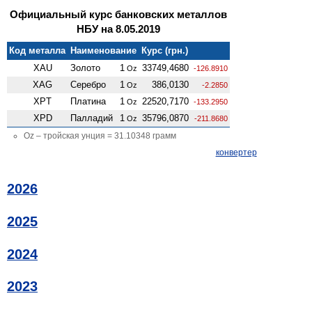
Официальный курс банковских металлов
НБУ на 8.05.2019
Код металла
Наименование
Курс (грн.)
XAU
Золото
1
33749,4680
Oz
-126.8910
XAG
Серебро
1
386,0130
Oz
-2.2850
XPT
Платина
1
22520,7170
Oz
-133.2950
XPD
Палладий
1
35796,0870
Oz
-211.8680
Oz – тройская унция = 31.10348 грамм
конвертер
2026
2025
2024
2023