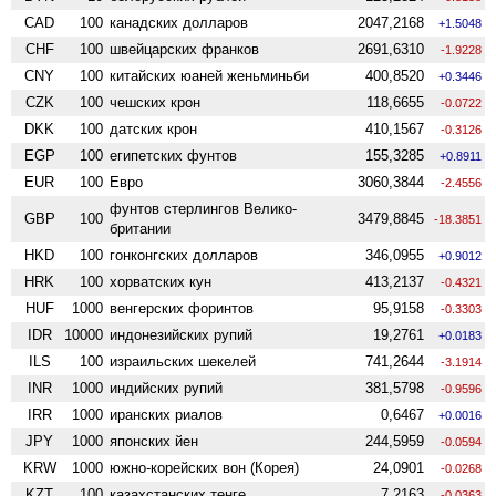
CAD
100
канадских долларов
2047,2168
+1.5048
CHF
100
швейцарских франков
2691,6310
-1.9228
CNY
100
китайских юаней женьминьби
400,8520
+0.3446
CZK
100
чешских крон
118,6655
-0.0722
DKK
100
датских крон
410,1567
-0.3126
EGP
100
египетских фунтов
155,3285
+0.8911
EUR
100
Евро
3060,3844
-2.4556
фунтов стерлингов Велико­
GBP
100
3479,8845
-18.3851
британии
HKD
100
гонконгских долларов
346,0955
+0.9012
HRK
100
хорватских кун
413,2137
-0.4321
HUF
1000
венгерских форинтов
95,9158
-0.3303
IDR
10000
индонезийских рупий
19,2761
+0.0183
ILS
100
израильских шекелей
741,2644
-3.1914
INR
1000
индийских рупий
381,5798
-0.9596
IRR
1000
иранских риалов
0,6467
+0.0016
JPY
1000
японских йен
244,5959
-0.0594
KRW
1000
южно-корейских вон (Корея)
24,0901
-0.0268
KZT
100
казахстанских тенге
7,2163
-0.0363