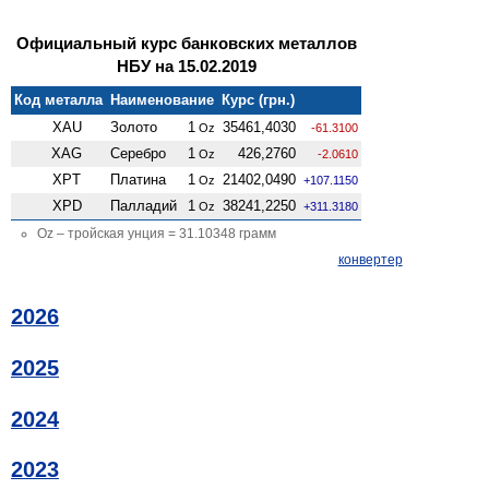
Официальный курс банковских металлов
НБУ на 15.02.2019
Код металла
Наименование
Курс (грн.)
XAU
Золото
1
35461,4030
Oz
-61.3100
XAG
Серебро
1
426,2760
Oz
-2.0610
XPT
Платина
1
21402,0490
Oz
+107.1150
XPD
Палладий
1
38241,2250
Oz
+311.3180
Oz – тройская унция = 31.10348 грамм
конвертер
2026
2025
2024
2023