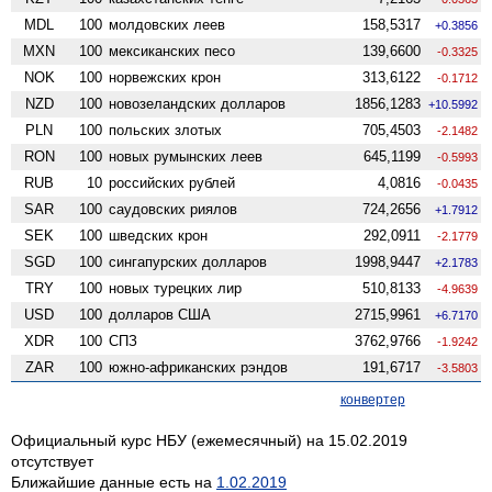
MDL
100
молдовских леев
158,5317
+0.3856
MXN
100
мексиканских песо
139,6600
-0.3325
NOK
100
норвежских крон
313,6122
-0.1712
NZD
100
ново­зеландских долларов
1856,1283
+10.5992
PLN
100
польских злотых
705,4503
-2.1482
RON
100
новых румынских леев
645,1199
-0.5993
RUB
10
российских рублей
4,0816
-0.0435
SAR
100
саудовских риялов
724,2656
+1.7912
SEK
100
шведских крон
292,0911
-2.1779
SGD
100
сингапурских долларов
1998,9447
+2.1783
TRY
100
новых турецких лир
510,8133
-4.9639
USD
100
долларов США
2715,9961
+6.7170
XDR
100
СПЗ
3762,9766
-1.9242
ZAR
100
южно-африканских рэндов
191,6717
-3.5803
конвертер
Официальный курс НБУ (ежемесячный) на 15.02.2019
отсутствует
Ближайшие данные есть на
1.02.2019