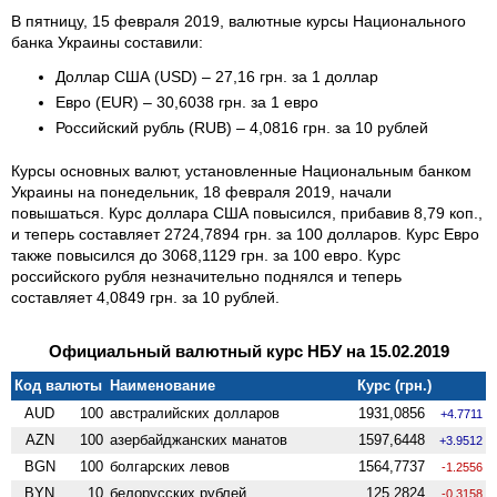
В пятницу, 15 февраля 2019, валютные курсы Национального
банка Украины составили:
Доллар США (USD) – 27,16 грн. за 1 доллар
Евро (EUR) – 30,6038 грн. за 1 евро
Российский рубль (RUB) – 4,0816 грн. за 10 рублей
Курсы основных валют, установленные Национальным банком
Украины на понедельник, 18 февраля 2019, начали
повышаться. Курс доллара США повысился, прибавив 8,79 коп.,
и теперь составляет 2724,7894 грн. за 100 долларов. Курс Евро
также повысился до 3068,1129 грн. за 100 евро. Курс
российского рубля незначительно поднялся и теперь
составляет 4,0849 грн. за 10 рублей.
Официальный валютный курс НБУ на 15.02.2019
Код валюты
Наименование
Курс (грн.)
AUD
100
австралийских долларов
1931,0856
+4.7711
AZN
100
азербайджанских манатов
1597,6448
+3.9512
BGN
100
болгарских левов
1564,7737
-1.2556
BYN
10
белорусских рублей
125,2824
-0.3158