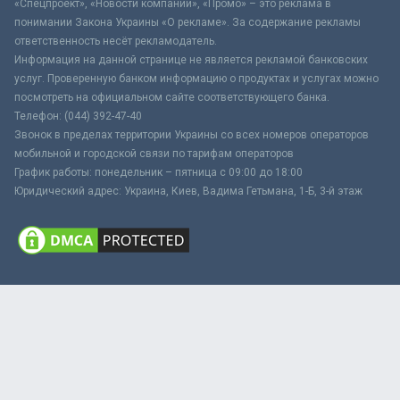
«Спецпроект», «Новости компаний», «Промо» – это реклама в
понимании Закона Украины «О рекламе». За содержание рекламы
ответственность несёт рекламодатель.
Информация на данной странице не является рекламой банковских
услуг. Проверенную банком информацию о продуктах и услугах можно
посмотреть на официальном сайте соответствующего банка.
Телефон: (044) 392-47-40
Звонок в пределах территории Украины со всех номеров операторов
мобильной и городской связи по тарифам операторов
График работы: понедельник – пятница с 09:00 до 18:00
Юридический адрес: Украина, Киев, Вадима Гетьмана, 1-Б, 3-й этаж