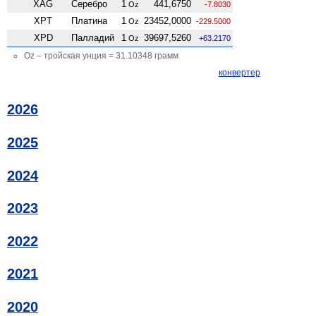
XAG
Серебро
1
441,6750
Oz
-7.8030
XPT
Платина
1
23452,0000
Oz
-229.5000
XPD
Палладий
1
39697,5260
Oz
+63.2170
Oz – тройская унция = 31.10348 грамм
конвертер
2026
2025
2024
2023
2022
2021
2020