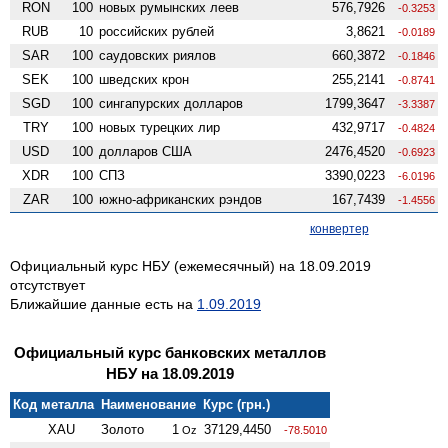
RON
100
новых румынских леев
576,7926
-0.3253
RUB
10
российских рублей
3,8621
-0.0189
SAR
100
саудовских риялов
660,3872
-0.1846
SEK
100
шведских крон
255,2141
-0.8741
SGD
100
сингапурских долларов
1799,3647
-3.3387
TRY
100
новых турецких лир
432,9717
-0.4824
USD
100
долларов США
2476,4520
-0.6923
XDR
100
СПЗ
3390,0223
-6.0196
ZAR
100
южно-африканских рэндов
167,7439
-1.4556
конвертер
Официальный курс НБУ (ежемесячный) на 18.09.2019
отсутствует
Ближайшие данные есть на
1.09.2019
Официальный курс банковских металлов
НБУ на 18.09.2019
Код металла
Наименование
Курс (грн.)
XAU
Золото
1
37129,4450
Oz
-78.5010