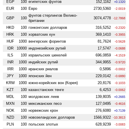
EGP
100
египетских фунтов
152,1162
+0.1320
EUR
100
Евро
2730,5360
-2.0019
фунтов стерлингов Велико­
GBP
100
3074,4778
-12.7868
британии
HKD
100
гонконгских долларов
316,5252
-0.2320
HRK
100
хорватских кун
369,1410
-0.3955
HUF
1000
венгерских форинтов
81,7624
-0.5628
IDR
10000
индонезийских рупий
17,5747
-0.0688
ILS
100
израильских шекелей
696,0859
-4.1519
INR
1000
индийских рупий
344,9955
-0.9720
IRR
1000
иранских риалов
0,5896
-0.0002
JPY
1000
японских йен
229,0142
-0.6880
KRW
1000
южно-корейских вон (Корея)
20,8176
-0.1033
KZT
100
казахстанских тенге
6,4253
-0.0062
MDL
100
молдовских леев
139,8035
+0.2665
MXN
100
мексиканских песо
127,0495
-0.4616
NOK
100
норвежских крон
276,6080
+0.7139
NZD
100
ново­зеландских долларов
1566,9322
-10.3813
PLN
100
польских злотых
628,9239
-3.0083