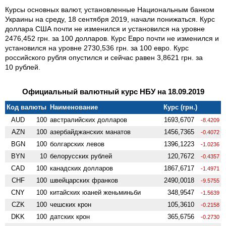
Курсы основных валют, установленные Национальным банком
Украины на среду, 18 сентября 2019, начали понижаться. Курс
доллара США почти не изменился и установился на уровне
2476,452 грн. за 100 долларов. Курс Евро почти не изменился и
установился на уровне 2730,536 грн. за 100 евро. Курс
российского рубля опустился и сейчас равен 3,8621 грн. за
10 рублей.
Официальный валютный курс НБУ на 18.09.2019
Код валюты
Наименование
Курс (грн.)
AUD
100
австралийских долларов
1693,6707
-8.4209
AZN
100
азербайджанских манатов
1456,7365
-0.4072
BGN
100
болгарских левов
1396,1223
-1.0236
BYN
10
белорусских рублей
120,7672
-0.4357
CAD
100
канадских долларов
1867,6717
-1.4971
CHF
100
швейцарских франков
2490,0018
-9.5755
CNY
100
китайских юаней женьминьби
348,9547
-1.5639
CZK
100
чешских крон
105,3610
-0.2158
DKK
100
датских крон
365,6756
-0.2730