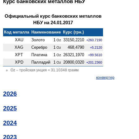
Курс банковских металлов НБУ
Официальный курс банковских металлов
НБУ на 24.01.2017
Код металла
Наименование
Курс (грн.)
XAU
Золото
1
33150,2210
Oz
+260.7190
XAG
Серебро
1
468,4790
Oz
+5.2120
XPT
Платина
1
26321,1970
Oz
+99.5610
XPD
Палладий
1
20800,0320
Oz
+201.2360
Oz – тройская унция = 31.10348 грамм
конвертер
2026
2025
2024
2023