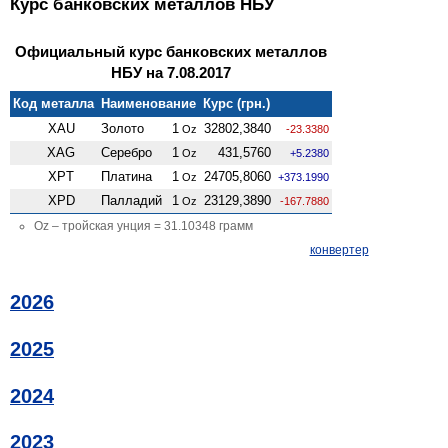
Курс банковских металлов НБУ
Официальный курс банковских металлов
НБУ на 7.08.2017
Код металла
Наименование
Курс (грн.)
XAU
Золото
1
32802,3840
Oz
-23.3380
XAG
Серебро
1
431,5760
Oz
+5.2380
XPT
Платина
1
24705,8060
Oz
+373.1990
XPD
Палладий
1
23129,3890
Oz
-167.7880
Oz – тройская унция = 31.10348 грамм
конвертер
2026
2025
2024
2023