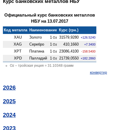
Курс банковских металлов НБУ
Официальный курс банковских металлов
НБУ на 13.07.2017
Код металла
Наименование
Курс (грн.)
XAU
Золото
1
31579,9280
Oz
+126.5240
XAG
Серебро
1
410,1660
Oz
+7.3400
XPT
Платина
1
23086,4100
Oz
-158.5400
XPD
Палладий
1
21739,0550
Oz
+182.2860
Oz – тройская унция = 31.10348 грамм
конвертер
2026
2025
2024
2023