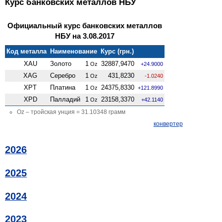
Курс банковских металлов НБУ
Официальный курс банковских металлов
НБУ на 3.08.2017
Код металла
Наименование
Курс (грн.)
XAU
Золото
1
32887,9470
Oz
+24.9000
XAG
Серебро
1
431,8230
Oz
-1.0240
XPT
Платина
1
24375,8330
Oz
+121.8990
XPD
Палладий
1
23158,3370
Oz
+42.1140
Oz – тройская унция = 31.10348 грамм
конвертер
2026
2025
2024
2023