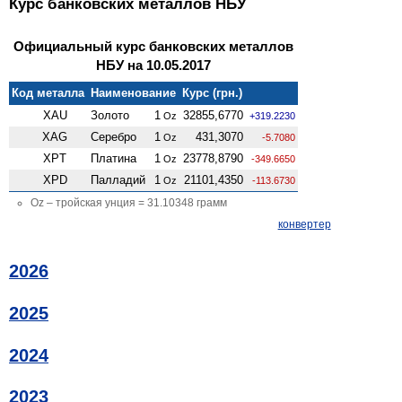
Курс банковских металлов НБУ
Официальный курс банковских металлов
НБУ на 10.05.2017
Код металла
Наименование
Курс (грн.)
XAU
Золото
1
32855,6770
Oz
+319.2230
XAG
Серебро
1
431,3070
Oz
-5.7080
XPT
Платина
1
23778,8790
Oz
-349.6650
XPD
Палладий
1
21101,4350
Oz
-113.6730
Oz – тройская унция = 31.10348 грамм
конвертер
2026
2025
2024
2023