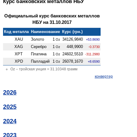
Курс банковских металлов НБУ
Официальный курс банковских металлов
НБУ на 31.10.2017
Код металла
Наименование
Курс (грн.)
XAU
Золото
1
34126,9840
Oz
+53.8690
XAG
Серебро
1
448,9900
Oz
-0.3730
XPT
Платина
1
24602,5510
Oz
-311.2980
XPD
Палладий
1
26078,1670
Oz
+8.6590
Oz – тройская унция = 31.10348 грамм
конвертер
2026
2025
2024
2023