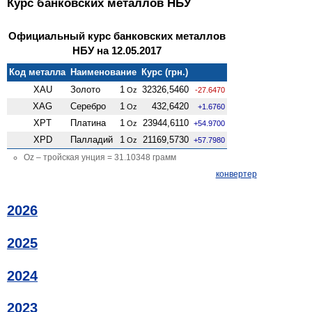
Курс банковских металлов НБУ
Официальный курс банковских металлов
НБУ на 12.05.2017
Код металла
Наименование
Курс (грн.)
XAU
Золото
1
32326,5460
Oz
-27.6470
XAG
Серебро
1
432,6420
Oz
+1.6760
XPT
Платина
1
23944,6110
Oz
+54.9700
XPD
Палладий
1
21169,5730
Oz
+57.7980
Oz – тройская унция = 31.10348 грамм
конвертер
2026
2025
2024
2023