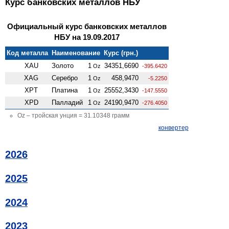
Курс банковских металлов НБУ
Официальный курс банковских металлов
НБУ на 19.09.2017
Код металла
Наименование
Курс (грн.)
XAU
Золото
1
34351,6690
Oz
-395.6420
XAG
Серебро
1
458,9470
Oz
-5.2250
XPT
Платина
1
25552,3430
Oz
-147.5550
XPD
Палладий
1
24190,9470
Oz
-276.4050
Oz – тройская унция = 31.10348 грамм
конвертер
2026
2025
2024
2023