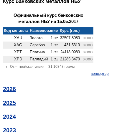
Курс банковских металлов НБУ
Официальный курс банковских
металлов НБУ на 15.05.2017
Код металла
Наименование
Курс (грн.)
XAU
Золото
1
32507,8080
Oz
0.0000
XAG
Серебро
1
431,5310
Oz
0.0000
XPT
Платина
1
24118,0980
Oz
0.0000
XPD
Палладий
1
21285,3470
Oz
0.0000
Oz – тройская унция = 31.10348 грамм
конвертер
2026
2025
2024
2023