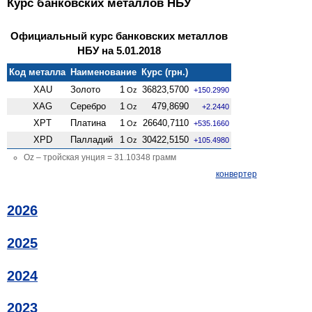
Курс банковских металлов НБУ
Официальный курс банковских металлов
НБУ на 5.01.2018
Код металла
Наименование
Курс (грн.)
XAU
Золото
1
36823,5700
Oz
+150.2990
XAG
Серебро
1
479,8690
Oz
+2.2440
XPT
Платина
1
26640,7110
Oz
+535.1660
XPD
Палладий
1
30422,5150
Oz
+105.4980
Oz – тройская унция = 31.10348 грамм
конвертер
2026
2025
2024
2023