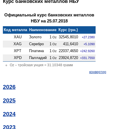
Курс банковских металлов НБУ
Официальный курс банковских металлов
НБУ на 25.07.2018
Код металла
Наименование
Курс (грн.)
XAU
Золото
1
32545,8010
Oz
+27.2380
XAG
Серебро
1
411,6410
Oz
+5.1090
XPT
Платина
1
22037,4650
Oz
+242.9260
XPD
Палладий
1
23924,8720
Oz
+331.7550
Oz – тройская унция = 31.10348 грамм
конвертер
2026
2025
2024
2023