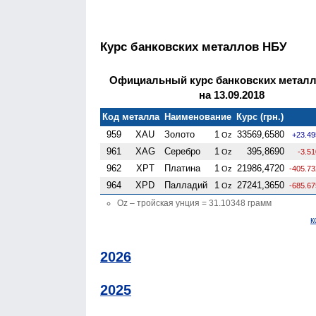
Курс банковских металлов НБУ
Официальный курс банковских метал
на 13.09.2018
Код металла
Наименование
Курс (грн.)
959
XAU
Золото
1
33569,6580
Oz
+23.49
961
XAG
Серебро
1
395,8690
Oz
-3.5
962
XPT
Платина
1
21986,4720
Oz
-405.73
964
XPD
Палладий
1
27241,3650
Oz
-685.67
Oz – тройская унция = 31.10348 грамм
к
2026
2025