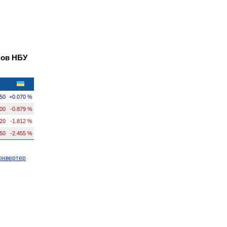
лов НБУ
50
+0.070 %
100
-0.879 %
20
-1.812 %
50
-2.455 %
онвертер