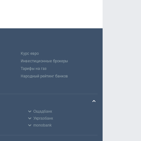
Курс евро
Инвестиционные брокеры
Тарифы на газ
Народный рейтинг банков
Ощадбанк
Укргазбанк
monobank