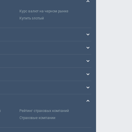
Курс валют на черном рынке
Купить злотый
х
Рейтинг страховых компаний
Страховые компании