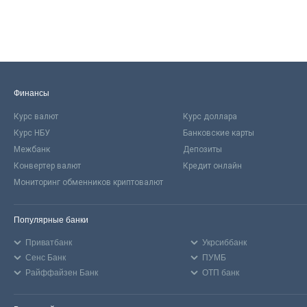
Финансы
Курс валют
Курс доллара
Курс НБУ
Банковские карты
Межбанк
Депозиты
Конвертер валют
Кредит онлайн
Мониторинг обменников криптовалют
Популярные банки
Приватбанк
Укрсиббанк
Сенс Банк
ПУМБ
Райффайзен Банк
ОТП банк