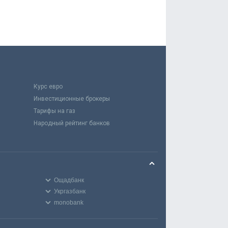
Курс евро
Инвестиционные брокеры
Тарифы на газ
Народный рейтинг банков
Ощадбанк
Укргазбанк
monobank