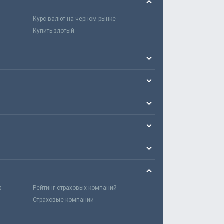
Курс валют на черном рынке
Купить злотый
х
Рейтинг страховых компаний
Страховые компании