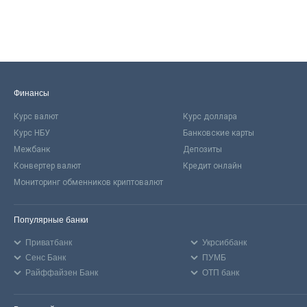
Финансы
Курс валют
Курс доллара
Курс НБУ
Банковские карты
Межбанк
Депозиты
Конвертер валют
Кредит онлайн
Мониторинг обменников криптовалют
Популярные банки
Приватбанк
Укрсиббанк
Сенс Банк
ПУМБ
Райффайзен Банк
ОТП банк