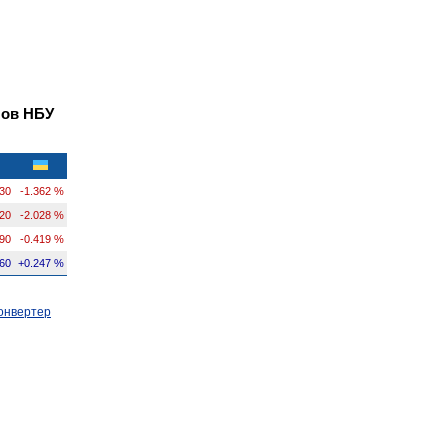
лов НБУ
30
-1.362 %
920
-2.028 %
690
-0.419 %
60
+0.247 %
онвертер