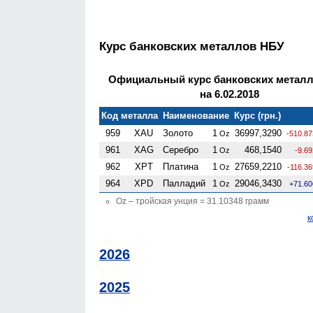
Курс банковских металлов НБУ
Официальный курс банковских метал
на 6.02.2018
Код металла
Наименование
Курс (грн.)
959
XAU
Золото
1
36997,3290
Oz
-510.87
961
XAG
Серебро
1
468,1540
Oz
-9.6
962
XPT
Платина
1
27659,2210
Oz
-116.3
964
XPD
Палладий
1
29046,3430
Oz
+71.60
Oz – тройская унция = 31.10348 грамм
к
2026
2025