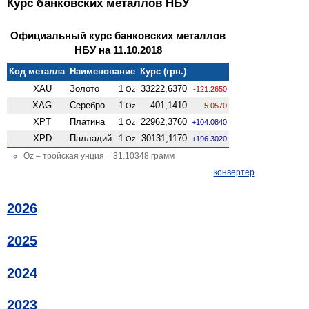
Курс банковских металлов НБУ
Официальный курс банковских металлов
НБУ на 11.10.2018
Код металла
Наименование
Курс (грн.)
XAU
Золото
1
33222,6370
Oz
-121.2650
XAG
Серебро
1
401,1410
Oz
-5.0570
XPT
Платина
1
22962,3760
Oz
+104.0840
XPD
Палладий
1
30131,1170
Oz
+196.3020
Oz – тройская унция = 31.10348 грамм
конвертер
2026
2025
2024
2023