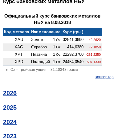
Курс банковских металлов НБУ
Официальный курс банковских металлов
НБУ на 8.08.2018
Код металла
Наименование
Курс (грн.)
XAU
Золото
1
32841,3890
Oz
-42.2620
XAG
Серебро
1
414,6380
Oz
-2.1050
XPT
Платина
1
22292,3700
Oz
-281.2250
XPD
Палладий
1
24454,0540
Oz
-507.1330
Oz – тройская унция = 31.10348 грамм
конвертер
2026
2025
2024
2023