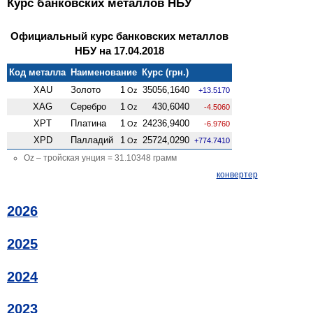
Курс банковских металлов НБУ
Официальный курс банковских металлов
НБУ на 17.04.2018
Код металла
Наименование
Курс (грн.)
XAU
Золото
1
35056,1640
Oz
+13.5170
XAG
Серебро
1
430,6040
Oz
-4.5060
XPT
Платина
1
24236,9400
Oz
-6.9760
XPD
Палладий
1
25724,0290
Oz
+774.7410
Oz – тройская унция = 31.10348 грамм
конвертер
2026
2025
2024
2023