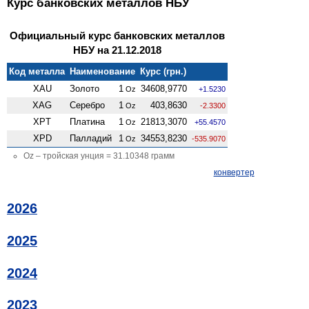
Курс банковских металлов НБУ
Официальный курс банковских металлов
НБУ на 21.12.2018
Код металла
Наименование
Курс (грн.)
XAU
Золото
1
34608,9770
Oz
+1.5230
XAG
Серебро
1
403,8630
Oz
-2.3300
XPT
Платина
1
21813,3070
Oz
+55.4570
XPD
Палладий
1
34553,8230
Oz
-535.9070
Oz – тройская унция = 31.10348 грамм
конвертер
2026
2025
2024
2023