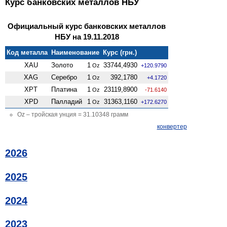
Курс банковских металлов НБУ
Официальный курс банковских металлов
НБУ на 19.11.2018
Код металла
Наименование
Курс (грн.)
XAU
Золото
1
33744,4930
Oz
+120.9790
XAG
Серебро
1
392,1780
Oz
+4.1720
XPT
Платина
1
23119,8900
Oz
-71.6140
XPD
Палладий
1
31363,1160
Oz
+172.6270
Oz – тройская унция = 31.10348 грамм
конвертер
2026
2025
2024
2023