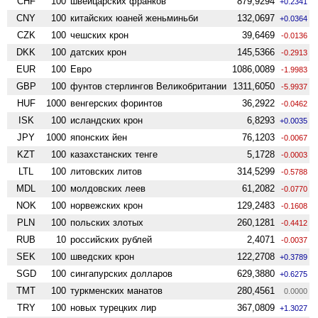
CHF
100
швейцарских франков
879,9294
+0.2341
CNY
100
китайских юаней женьминьби
132,0697
+0.0364
CZK
100
чешских крон
39,6469
-0.0136
DKK
100
датских крон
145,5366
-0.2913
EUR
100
Евро
1086,0089
-1.9983
GBP
100
фунтов стерлингов Велико­британии
1311,6050
-5.9937
HUF
1000
венгерских форинтов
36,2922
-0.0462
ISK
100
исландских крон
6,8293
+0.0035
JPY
1000
японских йен
76,1203
-0.0067
KZT
100
казахстанских тенге
5,1728
-0.0003
LTL
100
литовских литов
314,5299
-0.5788
MDL
100
молдовских леев
61,2082
-0.0770
NOK
100
норвежских крон
129,2483
-0.1608
PLN
100
польских злотых
260,1281
-0.4412
RUB
10
российских рублей
2,4071
-0.0037
SEK
100
шведских крон
122,2708
+0.3789
SGD
100
сингапурских долларов
629,3880
+0.6275
TMT
100
туркменских манатов
280,4561
0.0000
TRY
100
новых турецких лир
367,0809
+1.3027