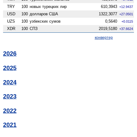
TRY
100
новых турецких лир
610,3943
+12.9437
USD
100
долларов США
1322,3077
+27.0501
UZS
100
узбекских сумов
0,5640
+0.0115
XDR
100
СПЗ
2019,5180
+37.6624
конвертер
2026
2025
2024
2023
2022
2021