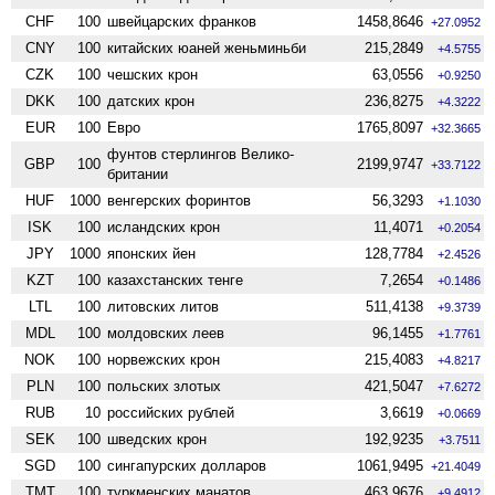
CHF
100
швейцарских франков
1458,8646
+27.0952
CNY
100
китайских юаней женьминьби
215,2849
+4.5755
CZK
100
чешских крон
63,0556
+0.9250
DKK
100
датских крон
236,8275
+4.3222
EUR
100
Евро
1765,8097
+32.3665
фунтов стерлингов Велико­
GBP
100
2199,9747
+33.7122
британии
HUF
1000
венгерских форинтов
56,3293
+1.1030
ISK
100
исландских крон
11,4071
+0.2054
JPY
1000
японских йен
128,7784
+2.4526
KZT
100
казахстанских тенге
7,2654
+0.1486
LTL
100
литовских литов
511,4138
+9.3739
MDL
100
молдовских леев
96,1455
+1.7761
NOK
100
норвежских крон
215,4083
+4.8217
PLN
100
польских злотых
421,5047
+7.6272
RUB
10
российских рублей
3,6619
+0.0669
SEK
100
шведских крон
192,9235
+3.7511
SGD
100
сингапурских долларов
1061,9495
+21.4049
TMT
100
туркменских манатов
463,9676
+9.4912