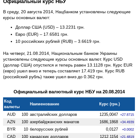
Официальный курс НБУ
В среду, 20 августа 2014, Нацбанком установлены следующие
курсы основных валют:
Доллар США (USD) – 13.2231 грн.
Евро (EUR) – 17.6581 грн.
10 российских рублей (RUB) – 3.6619 грн.
На четверг, 21.08.2014, Национальным банком Украины
установлены следующие курсы основных валют. Курс USD
(доллар США) опустился и теперь равен 13.1128 грн. Курс EUR
(евро) ушел вниз и теперь составляет 17.419 грн. Курс RUB
(российский рубль) также ушел вниз до 0.362 грн.
Официальный валютный курс НБУ на 20.08.2014
Код
Наименование
Курс (грн.)
валюты
AUD
100
австралийских долларов
1235,0047
+27.8715
AZN
100
азербайджанских манатов
1686,1868
+34.4939
BYR
10
белорусских рублей
0,0127
+0.0002
CAD
100
канадских долларов
1212,1154
+21.4819