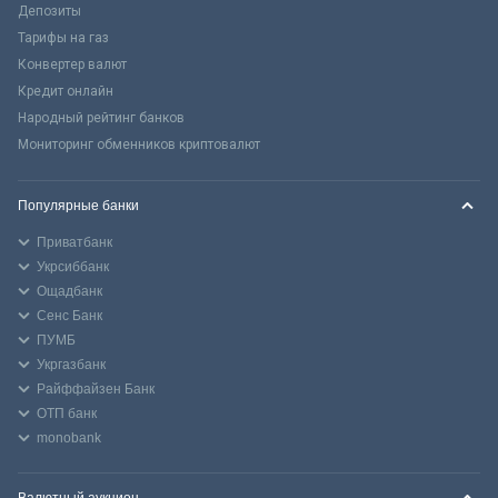
Депозиты
Тарифы на газ
Конвертер валют
Кредит онлайн
Народный рейтинг банков
Мониторинг обменников криптовалют
Популярные банки
Приватбанк
Укрсиббанк
Ощадбанк
Сенс Банк
ПУМБ
Укргазбанк
Райффайзен Банк
ОТП банк
monobank
Валютный аукцион