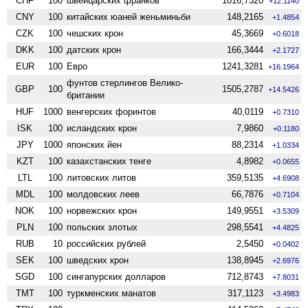
CHF
100
швейцарских франков
1016,7320
+12.1140
CNY
100
китайских юаней женьминьби
148,2165
+1.4854
CZK
100
чешских крон
45,3669
+0.6018
DKK
100
датских крон
166,3444
+2.1727
EUR
100
Евро
1241,3281
+16.1964
фунтов стерлингов Велико­
GBP
100
1505,2787
+14.5426
британии
HUF
1000
венгерских форинтов
40,0119
+0.7310
ISK
100
исландских крон
7,9860
+0.1180
JPY
1000
японских йен
88,2314
+1.0334
KZT
100
казахстанских тенге
4,8982
+0.0655
LTL
100
литовских литов
359,5135
+4.6908
MDL
100
молдовских леев
66,7876
+0.7104
NOK
100
норвежских крон
149,9551
+3.5309
PLN
100
польских злотых
298,5541
+4.4825
RUB
10
российских рублей
2,5450
+0.0402
SEK
100
шведских крон
138,8945
+2.6976
SGD
100
сингапурских долларов
712,8743
+7.8031
TMT
100
туркменских манатов
317,1123
+3.4983