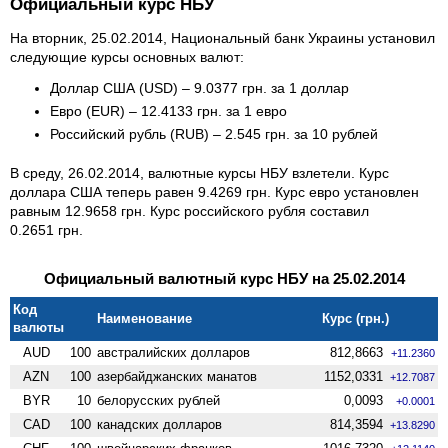
Официальный курс НБУ
На вторник, 25.02.2014, Национальный банк Украины установил
следующие курсы основных валют:
Доллар США (USD) – 9.0377 грн. за 1 доллар
Евро (EUR) – 12.4133 грн. за 1 евро
Российский рубль (RUB) – 2.545 грн. за 10 рублей
В среду, 26.02.2014, валютные курсы НБУ взлетели. Курс
доллара США теперь равен 9.4269 грн. Курс евро установлен
равным 12.9658 грн. Курс российского рубля составил
0.2651 грн.
Официальный валютный курс НБУ на 25.02.2014
Код
Наименование
Курс (грн.)
валюты
AUD
100
австралийских долларов
812,8663
+11.2360
AZN
100
азербайджанских манатов
1152,0331
+12.7087
BYR
10
белорусских рублей
0,0093
+0.0001
CAD
100
канадских долларов
814,3594
+13.8290