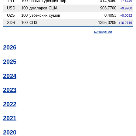
TRY
100
новых турецких лир
414,5360
+7.4749
USD
100
долларов США
903,7700
+9.9700
UZS
100
узбекских сумов
0,4053
+0.0032
XDR
100
СПЗ
1395,3205
+16.2719
конвертер
2026
2025
2024
2023
2022
2021
2020