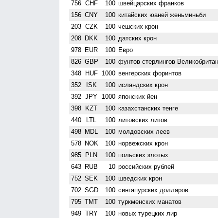
756
CHF
100
швейцарских франков
156
CNY
100
китайских юаней женьминьби
203
CZK
100
чешских крон
208
DKK
100
датских крон
978
EUR
100
Евро
826
GBP
100
фунтов стерлингов Велико­брита
348
HUF
1000
венгерских форинтов
352
ISK
100
исландских крон
392
JPY
1000
японских йен
398
KZT
100
казахстанских тенге
440
LTL
100
литовских литов
498
MDL
100
молдовских леев
578
NOK
100
норвежских крон
985
PLN
100
польских злотых
643
RUB
10
российских рублей
752
SEK
100
шведских крон
702
SGD
100
сингапурских долларов
795
TMT
100
туркменских манатов
949
TRY
100
новых турецких лир