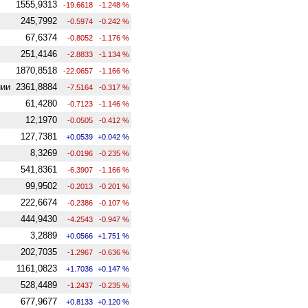
1555,9313
-19.6618
-1.248 %
245,7992
-0.5974
-0.242 %
67,6374
-0.8052
-1.176 %
251,4146
-2.8833
-1.134 %
1870,8518
-22.0657
-1.166 %
нии
2361,8884
-7.5164
-0.317 %
61,4280
-0.7123
-1.146 %
12,1970
-0.0505
-0.412 %
127,7381
+0.0539
+0.042 %
8,3269
-0.0196
-0.235 %
541,8361
-6.3907
-1.166 %
99,9502
-0.2013
-0.201 %
222,6674
-0.2386
-0.107 %
444,9430
-4.2543
-0.947 %
3,2889
+0.0566
+1.751 %
202,7035
-1.2967
-0.636 %
1161,0823
+1.7036
+0.147 %
528,4489
-1.2437
-0.235 %
677,9677
+0.8133
+0.120 %