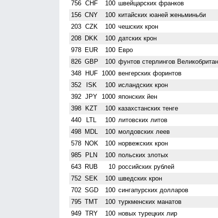
756
CHF
100
швейцарских франков
156
CNY
100
китайских юаней женьминьби
203
CZK
100
чешских крон
208
DKK
100
датских крон
978
EUR
100
Евро
826
GBP
100
фунтов стерлингов Велико­брита
348
HUF
1000
венгерских форинтов
352
ISK
100
исландских крон
392
JPY
1000
японских йен
398
KZT
100
казахстанских тенге
440
LTL
100
литовских литов
498
MDL
100
молдовских леев
578
NOK
100
норвежских крон
985
PLN
100
польских злотых
643
RUB
10
российских рублей
752
SEK
100
шведских крон
702
SGD
100
сингапурских долларов
795
TMT
100
туркменских манатов
949
TRY
100
новых турецких лир