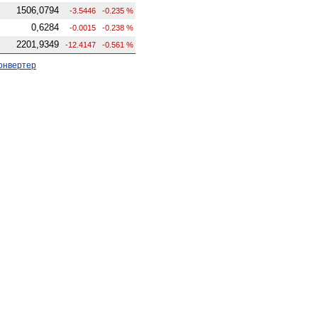
1506,0794
-3.5446
-0.235 %
0,6284
-0.0015
-0.238 %
2201,9349
-12.4147
-0.561 %
онвертер