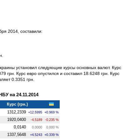
ря 2014, составили:
н.
Украины установил следующие курсы основных валют. Курс
9 грн. Курс евро опустился и составил 18.6248 грн. Курс
ляет 0.3351 грн.
У на 24.11.2014
Курс (грн.)
1312,2339
+12.5995
+0.969 %
1920,0400
-4.5189
-0.235 %
0,0140
0.0000
0.000 %
1337,5648
+4.5243
+0.339 %