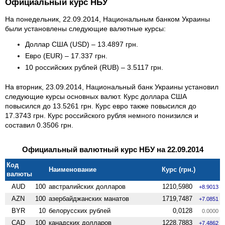
Официальный курс НБУ
На понедельник, 22.09.2014, Национальным банком Украины
были установлены следующие валютные курсы:
Доллар США (USD) – 13.4897 грн.
Евро (EUR) – 17.337 грн.
10 российских рублей (RUB) – 3.5117 грн.
На вторник, 23.09.2014, Национальный банк Украины установил
следующие курсы основных валют. Курс доллара США
повысился до 13.5261 грн. Курс евро также повысился до
17.3743 грн. Курс российского рубля немного понизился и
составил 0.3506 грн.
Официальный валютный курс НБУ на 22.09.2014
Код
Наименование
Курс (грн.)
валюты
AUD
100
австралийских долларов
1210,5980
+8.9013
AZN
100
азербайджанских манатов
1719,7487
+7.0851
BYR
10
белорусских рублей
0,0128
0.0000
CAD
100
канадских долларов
1228,7883
+7.4862