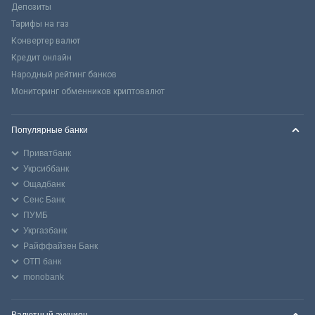
Депозиты
Тарифы на газ
Конвертер валют
Кредит онлайн
Народный рейтинг банков
Мониторинг обменников криптовалют
Популярные банки
Приватбанк
Укрсиббанк
Ощадбанк
Сенс Банк
ПУМБ
Укргазбанк
Райффайзен Банк
ОТП банк
monobank
Валютный аукцион