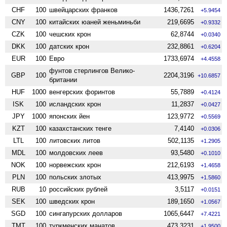
CHF
100
швейцарских франков
1436,7261
+5.9454
CNY
100
китайских юаней женьминьби
219,6695
+0.9332
CZK
100
чешских крон
62,8744
+0.0340
DKK
100
датских крон
232,8861
+0.6204
EUR
100
Евро
1733,6974
+4.4558
фунтов стерлингов Велико­
GBP
100
2204,3196
+10.6857
британии
HUF
1000
венгерских форинтов
55,7889
+0.4124
ISK
100
исландских крон
11,2837
+0.0427
JPY
1000
японских йен
123,9772
+0.5569
KZT
100
казахстанских тенге
7,4140
+0.0306
LTL
100
литовских литов
502,1135
+1.2905
MDL
100
молдовских леев
93,5480
+0.1010
NOK
100
норвежских крон
212,6193
+1.4658
PLN
100
польских злотых
413,9975
+1.5860
RUB
10
российских рублей
3,5117
+0.0151
SEK
100
шведских крон
189,1650
+1.0567
SGD
100
сингапурских долларов
1065,6447
+7.4221
TMT
100
туркменских манатов
473,3231
+1.9500