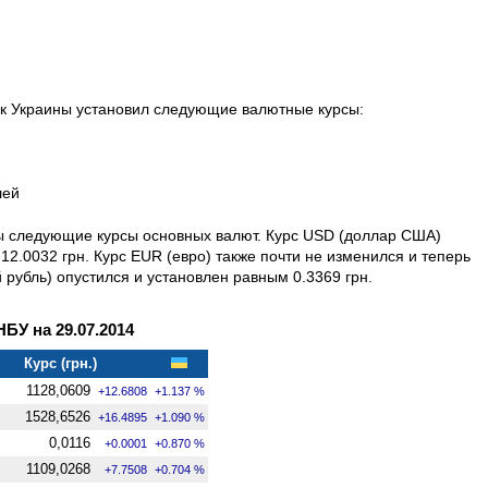
нк Украины установил следующие валютные курсы:
лей
ны следующие курсы основных валют. Курс USD (доллар США)
12.0032 грн. Курс EUR (евро) также почти не изменился и теперь
й рубль) опустился и установлен равным 0.3369 грн.
У на 29.07.2014
Курс (грн.)
1128,0609
+12.6808
+1.137 %
1528,6526
+16.4895
+1.090 %
0,0116
+0.0001
+0.870 %
1109,0268
+7.7508
+0.704 %