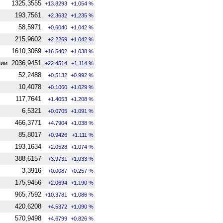
1325,3555
+13.8293
+1.054 %
193,7561
+2.3632
+1.235 %
58,5971
+0.6040
+1.042 %
215,9602
+2.2269
+1.042 %
1610,3069
+16.5402
+1.038 %
нии
2036,9451
+22.4514
+1.114 %
52,2488
+0.5132
+0.992 %
10,4078
+0.1060
+1.029 %
117,7641
+1.4053
+1.208 %
6,5321
+0.0705
+1.091 %
466,3771
+4.7904
+1.038 %
85,8017
+0.9426
+1.111 %
193,1634
+2.0528
+1.074 %
388,6157
+3.9731
+1.033 %
3,3916
+0.0087
+0.257 %
175,9456
+2.0694
+1.190 %
965,7592
+10.3781
+1.086 %
420,6208
+4.5372
+1.090 %
570,9498
+4.6799
+0.826 %