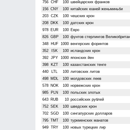
756
CHF
100
швейцарских франков
156
CNY
100
китайских юаней женьминьби
203
CZK
100
чешских крон
208
DKK
100
датских крон
978
EUR
100
Евро
826
GBP
100
фунтов стерлингов Велико­брита
348
HUF
1000
венгерских форинтов
352
ISK
100
исландских крон
392
JPY
1000
японских йен
398
KZT
100
казахстанских тенге
440
LTL
100
литовских литов
498
MDL
100
молдовских леев
578
NOK
100
норвежских крон
985
PLN
100
польских злотых
643
RUB
10
российских рублей
752
SEK
100
шведских крон
702
SGD
100
сингапурских долларов
795
TMT
100
туркменских манатов
949
TRY
100
новых турецких лир