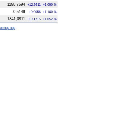
1198,7694
+12.9311
+1.090 %
0,5149
+0.0056
+1.100 %
1841,0911
+19.1715
+1.052 %
онвертер