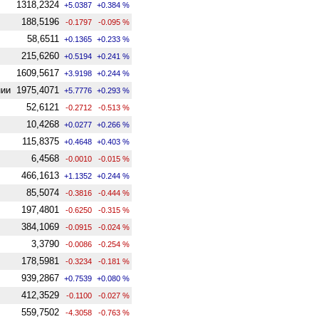
1318,2324
+5.0387
+0.384 %
188,5196
-0.1797
-0.095 %
58,6511
+0.1365
+0.233 %
215,6260
+0.5194
+0.241 %
1609,5617
+3.9198
+0.244 %
нии
1975,4071
+5.7776
+0.293 %
52,6121
-0.2712
-0.513 %
10,4268
+0.0277
+0.266 %
115,8375
+0.4648
+0.403 %
6,4568
-0.0010
-0.015 %
466,1613
+1.1352
+0.244 %
85,5074
-0.3816
-0.444 %
197,4801
-0.6250
-0.315 %
384,1069
-0.0915
-0.024 %
3,3790
-0.0086
-0.254 %
178,5981
-0.3234
-0.181 %
939,2867
+0.7539
+0.080 %
412,3529
-0.1100
-0.027 %
559,7502
-4.3058
-0.763 %