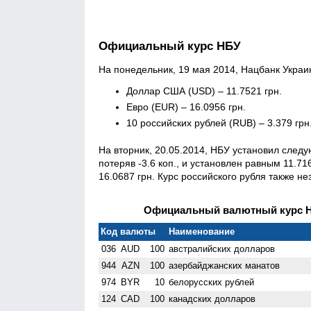
Официальный курс НБУ
На понедельник, 19 мая 2014, Нацбанк Укра
Доллар США (USD) – 11.7521 грн.
Евро (EUR) – 16.0956 грн.
10 российских рублей (RUB) – 3.379 грн
На вторник, 20.05.2014, НБУ установил след
потеряв -3.6 коп., и установлен равным 11.71
16.0687 грн. Курс российского рубля также не
Официальный валютный курс НБ
Код валюты
Наименование
036
AUD
100
австралийских долларов
944
AZN
100
азербайджанских манатов
974
BYR
10
белорусских рублей
124
CAD
100
канадских долларов