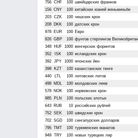
756
CHF
100
швейцарских франков
156
CNY
100
китайских юаней женьминьби
203
CZK
100
чешских крон
208
DKK
100
датских крон
978
EUR
100
Евро
826
GBP
100
фунтов стерлингов Велико­брита
348
HUF
1000
венгерских форинтов
352
ISK
100
исландских крон
392
JPY
1000
японских йен
398
KZT
100
казахстанских тенге
440
LTL
100
литовских литов
498
MDL
100
молдовских леев
578
NOK
100
норвежских крон
985
PLN
100
польских злотых
643
RUB
10
российских рублей
752
SEK
100
шведских крон
702
SGD
100
сингапурских долларов
795
TMT
100
туркменских манатов
949
TRY
100
новых турецких лир