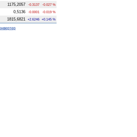
1175,2057
-0.3137
-0.027 %
0,5136
-0.0001
-0.019 %
1815,6821
+2.6246
+0.145 %
онвертер