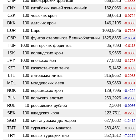
CHF
100
швейцарских франков
888,5523
-1.3833
CNY
100
китайских юаней женьминьби
132,0956
-0.0807
CZK
100
чешских крон
39,6613
-0.0724
DKK
100
датских крон
146,2105
-0.0886
EUR
100
Евро
1090,9646
-0.7193
GBP
100
фунтов стерлингов Велико­британии
1325,8365
+2.6634
HUF
1000
венгерских форинтов
35,7893
-0.0118
ISK
100
исландских крон
6,9565
-0.0060
JPY
1000
японских йен
77,5880
-0.1728
KZT
100
казахстанских тенге
5,1452
-0.0059
LTL
100
литовских литов
315,9652
-0.2083
MDL
100
молдовских леев
59,9859
-0.0081
NOK
100
норвежских крон
129,7995
+0.4224
PLN
100
польских злотых
260,2926
+0.2068
RUB
10
российских рублей
2,3084
+0.0056
SEK
100
шведских крон
123,7511
-0.2236
SGD
100
сингапурских долларов
627,0632
+1.2412
TMT
100
туркменских манатов
280,4561
0.0000
TRY
100
новых турецких лир
352,1512
+7.2274