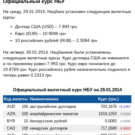
Официальный курс НБУ
На среду, 29.01.2014, Нацбанк установил следующие валютные
курсы:
Доллар США (USD) – 7.993 грн.
Евро (EUR) – 10.9096 грн.
10 российских рублей (RUB) – 2.3084 грн.
На четверг, 30.01.2014, Нацбанком были установлены
следующие валютные курсы. Курс доллара США не изменился
и по-прежнему равен 7.993 грн. Курс евро понизился до
10.8769 грн. Курс российского рубля незначительно поднялся и
теперь равен 0.2313 грн.
Официальный валютный курс НБУ на 29.01.2014
Код валюты
Наименование
Курс (грн.)
AUD
100
австралийских долларов
703,1676
+4.1767
AZN
100
азербайджанских манатов
1019,1253
0.0000
BYR
10
белорусских рублей
0,0083
0.0000
CAD
100
канадских долларов
717,2680
-6.6603