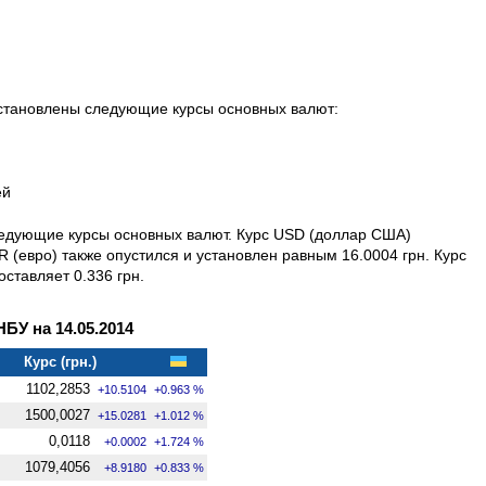
установлены следующие курсы основных валют:
ей
следующие курсы основных валют. Курс USD (доллар США)
R (евро) также опустился и установлен равным 16.0004 грн. Курс
оставляет 0.336 грн.
У на 14.05.2014
Курс (грн.)
1102,2853
+10.5104
+0.963 %
1500,0027
+15.0281
+1.012 %
0,0118
+0.0002
+1.724 %
1079,4056
+8.9180
+0.833 %