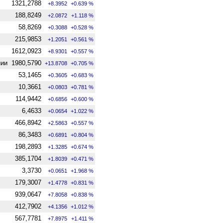
1321,2788
+8.3952
+0.639 %
188,8249
+2.0872
+1.118 %
58,8269
+0.3088
+0.528 %
215,9853
+1.2051
+0.561 %
1612,0923
+8.9301
+0.557 %
нии
1980,5790
+13.8708
+0.705 %
53,1465
+0.3605
+0.683 %
10,3661
+0.0803
+0.781 %
114,9442
+0.6856
+0.600 %
6,4633
+0.0654
+1.022 %
466,8942
+2.5863
+0.557 %
86,3483
+0.6891
+0.804 %
198,2893
+1.3285
+0.674 %
385,1704
+1.8039
+0.471 %
3,3730
+0.0651
+1.968 %
179,3007
+1.4778
+0.831 %
939,0647
+7.8058
+0.838 %
412,7902
+4.1356
+1.012 %
567,7781
+7.8975
+1.411 %