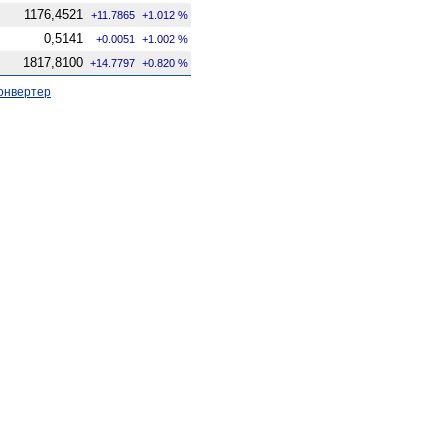
1176,4521
+11.7865
+1.012 %
0,5141
+0.0051
+1.002 %
1817,8100
+14.7797
+0.820 %
онвертер