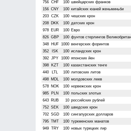
756
CHF
100
швейцарских франков
156
CNY
100
китайских юаней женьминьби
203
CZK
100
чешских крон
208
DKK
100
датских крон
978
EUR
100
Евро
826
GBP
100
фунтов стерлингов Велико­брита
348
HUF
1000
венгерских форинтов
352
ISK
100
исландских крон
392
JPY
1000
японских йен
398
KZT
100
казахстанских тенге
440
LTL
100
литовских литов
498
MDL
100
молдовских леев
578
NOK
100
норвежских крон
985
PLN
100
польских злотых
643
RUB
10
российских рублей
752
SEK
100
шведских крон
702
SGD
100
сингапурских долларов
795
TMT
100
туркменских манатов
949
TRY
100
новых турецких лир