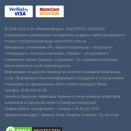
© 2008-2026 ООО «МинфинМедиа». Код ЕГРПОУ: 35506859
Копирование и размещение материалов на других сайтах разрешается
только с гиперссылкой вида: www.minfin.com.ua
Материалы с пометками «Р», «Новости партнёров», «Актуально»,
«Спецпроект», «Новости компаний», «Промо» – это реклама в
понимании Закона Украины «О рекламе». За содержание рекламы
ответственность несёт рекламодатель.
Информация на данной странице не является рекламой банковских
услуг. Проверенную банком информацию о продуктах и услугах можно
посмотреть на официальном сайте соответствующего банка.
Телефон: (044) 392-47-40
Звонок в пределах территории Украины со всех номеров операторов
мобильной и городской связи по тарифам операторов
График работы: понедельник – пятница с 09:00 до 18:00
Юридический адрес: Украина, Киев, Вадима Гетьмана, 1-Б, 3-й этаж