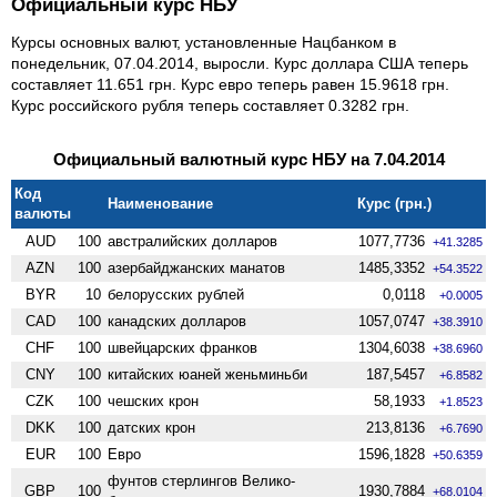
Официальный курс НБУ
Курсы основных валют, установленные Нацбанком в
понедельник, 07.04.2014, выросли. Курс доллара США теперь
составляет 11.651 грн. Курс евро теперь равен 15.9618 грн.
Курс российского рубля теперь составляет 0.3282 грн.
Официальный валютный курс НБУ на 7.04.2014
Код
Наименование
Курс (грн.)
валюты
AUD
100
австралийских долларов
1077,7736
+41.3285
AZN
100
азербайджанских манатов
1485,3352
+54.3522
BYR
10
белорусских рублей
0,0118
+0.0005
CAD
100
канадских долларов
1057,0747
+38.3910
CHF
100
швейцарских франков
1304,6038
+38.6960
CNY
100
китайских юаней женьминьби
187,5457
+6.8582
CZK
100
чешских крон
58,1933
+1.8523
DKK
100
датских крон
213,8136
+6.7690
EUR
100
Евро
1596,1828
+50.6359
фунтов стерлингов Велико­
GBP
100
1930,7884
+68.0104