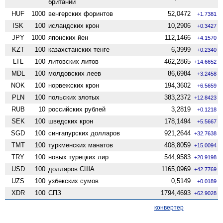
британии
HUF
1000
венгерских форинтов
52,0472
+1.7381
ISK
100
исландских крон
10,2906
+0.3427
JPY
1000
японских йен
112,1466
+4.1570
KZT
100
казахстанских тенге
6,3999
+0.2340
LTL
100
литовских литов
462,2865
+14.6652
MDL
100
молдовских леев
86,6984
+3.2458
NOK
100
норвежских крон
194,3602
+6.5659
PLN
100
польских злотых
383,2372
+12.8423
RUB
10
российских рублей
3,2819
+0.1218
SEK
100
шведских крон
178,1494
+5.5667
SGD
100
сингапурских долларов
921,2644
+32.7638
TMT
100
туркменских манатов
408,8059
+15.0094
TRY
100
новых турецких лир
544,9583
+20.9198
USD
100
долларов США
1165,0969
+42.7769
UZS
100
узбекских сумов
0,5149
+0.0189
XDR
100
СПЗ
1794,4693
+62.9028
конвертер