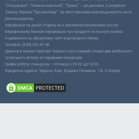
"Спецпроект", "Новини компаній", "Промо" – це реклама, в розумінні
Закону України "Про рекламу". За зміст реклами відповідальність несе
рекламодавець.
Інформація на даній сторінці не є рекламою банківських послуг.
Верифіковану банком інформацію про продукти та послуги можна
подивитися на офіційному сайті відповідного банку.
Телефон: (044) 392-47-40
Дзвінок в межах території України з усіх номерів операторів мобільного
та міського зв’язку за тарифами операторів
Графік роботи: понеділок – п’ятниця з 09:00 до 18:00
Юридична адреса: Україна, Київ, Вадима Гетьмана, 1-Б, 3 поверх