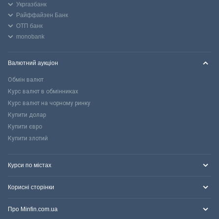
Укргазбанк
Райффайзен Банк
ОТП банк
monobank
Валютний аукціон
Обмін валют
Курс валют в обмінниках
Курс валют на чорному ринку
Купити долар
Купити євро
Купити злотий
Курси по містах
Корисні сторінки
Про Minfin.com.ua