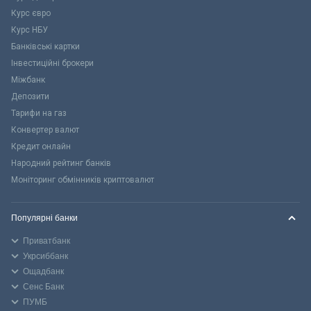
Курс євро
Курс НБУ
Банківські картки
Інвестиційні брокери
Міжбанк
Депозити
Тарифи на газ
Конвертер валют
Кредит онлайн
Народний рейтинг банків
Моніторинг обмінників криптовалют
Популярні банки
Приватбанк
Укрсиббанк
Ощадбанк
Сенс Банк
ПУМБ