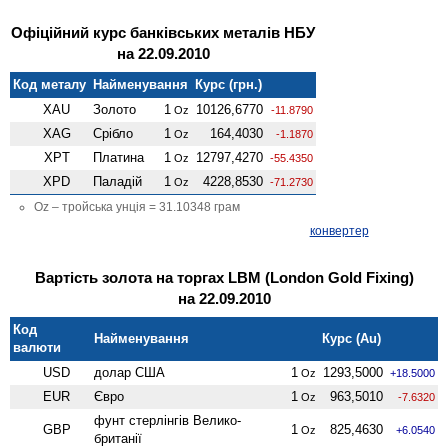
Офіційний курс банківських металів НБУ
на 22.09.2010
Код металу
Найменування
Курс (грн.)
XAU
Золото
1
10126,6770
Oz
-11.8790
XAG
Срібло
1
164,4030
Oz
-1.1870
XPT
Платина
1
12797,4270
Oz
-55.4350
XPD
Паладій
1
4228,8530
Oz
-71.2730
Oz – тройська унція = 31.10348 грам
конвертер
Вартість золота на торгах LBM (London Gold Fixing)
на 22.09.2010
Код
Найменування
Курс (Au)
валюти
USD
долар США
1
1293,5000
Oz
+18.5000
EUR
Євро
1
963,5010
Oz
-7.6320
фунт стерлінгів Велико­
GBP
1
825,4630
Oz
+6.0540
британії