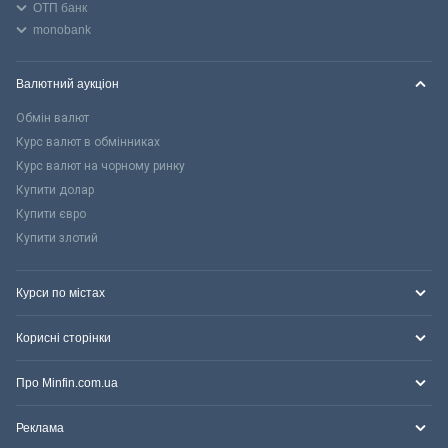
ОТП банк
monobank
Валютний аукціон
Обмін валют
Курс валют в обмінниках
Курс валют на чорному ринку
Купити долар
Купити євро
Купити злотий
Курси по містах
Корисні сторінки
Про Minfin.com.ua
Реклама