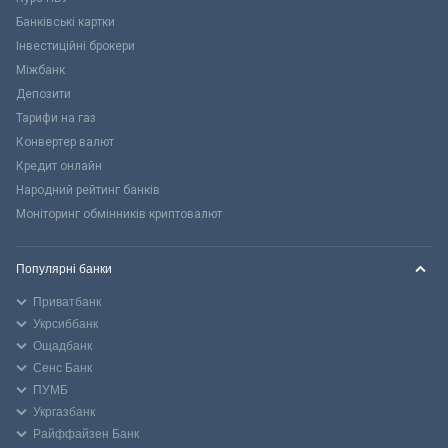
Банківські картки
Інвестиційні брокери
Міжбанк
Депозити
Тарифи на газ
Конвертер валют
Кредит онлайн
Народний рейтинг банків
Моніторинг обмінників криптовалют
Популярні банки
Приватбанк
Укрсиббанк
Ощадбанк
Сенс Банк
ПУМБ
Укргазбанк
Райффайзен Банк