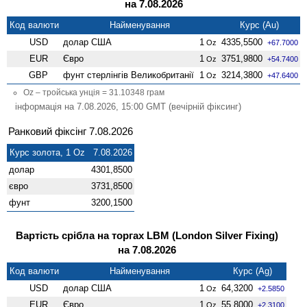
на 7.08.2026
Код валюти
Найменування
Курс (Au)
USD
долар США
1
4335,5500
Oz
+67.7000
EUR
Євро
1
3751,9800
Oz
+54.7400
GBP
фунт стерлінгів Велико­британії
1
3214,3800
Oz
+47.6400
Oz – тройська унція = 31.10348 грам
інформація на 7.08.2026, 15:00 GMT (вечірній фіксинг)
Ранковий фіксінг 7.08.2026
Курс золота, 1 Oz 7.08.2026
долар
4301,8500
євро
3731,8500
фунт
3200,1500
Вартість срібла на торгах LBM (London Silver Fixing)
на 7.08.2026
Код валюти
Найменування
Курс (Ag)
USD
долар США
1
64,3200
Oz
+2.5850
EUR
Євро
1
55,8000
Oz
+2.3100