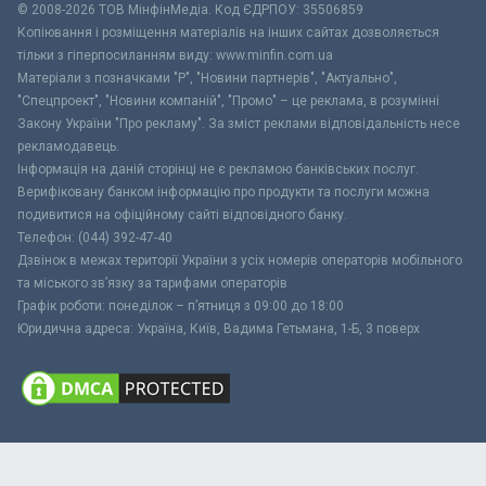
© 2008-2026 ТОВ МiнфiнМедiа. Код ЄДРПОУ: 35506859
Копіювання і розміщення матеріалів на інших сайтах дозволяється
тільки з гіперпосиланням виду: www.minfin.com.ua
Матеріали з позначками "Р", "Новини партнерів", "Актуально",
"Спецпроект", "Новини компаній", "Промо" – це реклама, в розумінні
Закону України "Про рекламу". За зміст реклами відповідальність несе
рекламодавець.
Інформація на даній сторінці не є рекламою банківських послуг.
Верифіковану банком інформацію про продукти та послуги можна
подивитися на офіційному сайті відповідного банку.
Телефон: (044) 392-47-40
Дзвінок в межах території України з усіх номерів операторів мобільного
та міського зв’язку за тарифами операторів
Графік роботи: понеділок – п’ятниця з 09:00 до 18:00
Юридична адреса: Україна, Київ, Вадима Гетьмана, 1-Б, 3 поверх