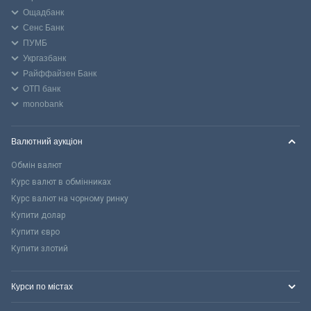
Ощадбанк
Сенс Банк
ПУМБ
Укргазбанк
Райффайзен Банк
ОТП банк
monobank
Валютний аукціон
Обмін валют
Курс валют в обмінниках
Курс валют на чорному ринку
Купити долар
Купити євро
Купити злотий
Курси по містах