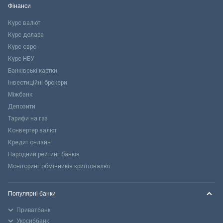
Фінанси
Курс валют
Курс долара
Курс євро
Курс НБУ
Банківські картки
Інвестиційні брокери
Міжбанк
Депозити
Тарифи на газ
Конвертер валют
Кредит онлайн
Народний рейтинг банків
Моніторинг обмінників криптовалют
Популярні банки
Приватбанк
Укрсиббанк