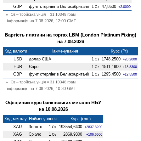
GBP
фунт стерлінгів Велико­британії
1
47,8600
Oz
+2.0000
Oz – тройська унція = 31.10348 грам
інформація на 7.08.2026, 12:00 GMT
Вартість платини на торгах LBM (London Platinum Fixing)
на 7.08.2026
Код валюти
Найменування
Курс (Pt)
USD
долар США
1
1748,2500
Oz
+20.2000
EUR
Євро
1
1511,1900
Oz
+13.8300
GBP
фунт стерлінгів Велико­британії
1
1295,4500
Oz
+12.5500
Oz – тройська унція = 31.10348 грам
інформація на 7.08.2026, 10:30 GMT
Офіційний курс банківських металів НБУ
на 10.08.2026
Код металу
Найменування
Курс (грн.)
XAU
Золото
1
193554,6400
Oz
+2837.3200
XAG
Срібло
1
2869,9300
Oz
+106.6600