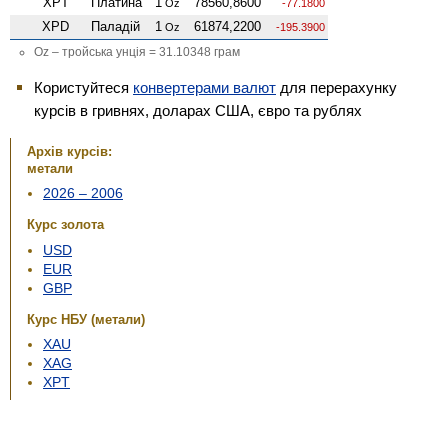
XPT
Платина
1
78560,8600
Oz
-77.1800
XPD
Паладій
1
61874,2200
Oz
-195.3900
Oz – тройська унція = 31.10348 грам
Користуйтеся
конвертерами валют
для перерахунку
курсів в гривнях, доларах США, євро та рублях
Архів курсів:
метали
2026 – 2006
Курс золота
USD
EUR
GBP
Курс НБУ (метали)
XAU
XAG
XPT