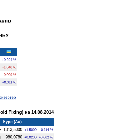
алів
 НБУ
+0.294 %
-1.040 %
-0.009 %
+0.311 %
онвертер
ld Fixing) на 14.08.2014
Курс (Au)
1313,5000
z
+1.5000
+0.114 %
980,0780
z
+0.0230
+0.002 %