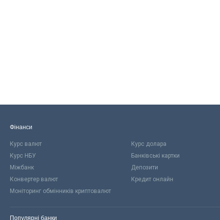
Фінанси
Курс валют
Курс долара
Курс НБУ
Банківські картки
Міжбанк
Депозити
Конвертер валют
Кредит онлайн
Моніторинг обмінників криптовалют
Популярні банки