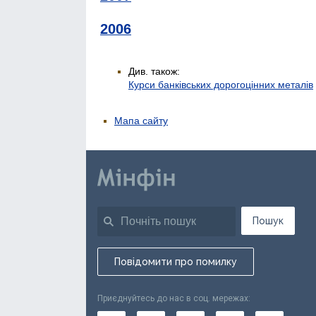
2006
Див. також:
Курси банківських дорогоцінних металів
Мапа сайту
Пошук
Повідомити про помилку
Приєднуйтесь до нас в соц. мережах: