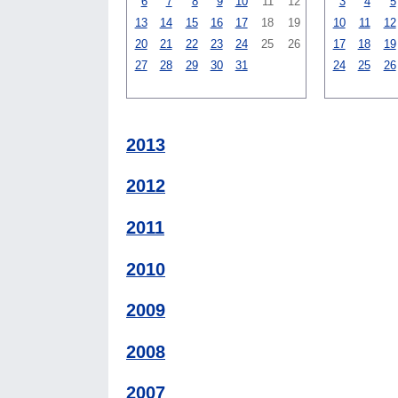
6
7
8
9
10
11
12
3
4
5
13
14
15
16
17
18
19
10
11
12
20
21
22
23
24
25
26
17
18
19
27
28
29
30
31
24
25
26
2013
2012
2011
2010
2009
2008
2007