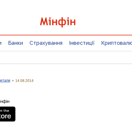
и
Банки
Страхування
Інвестиції
Криптовал
метали
»
14.08.2014
інфін