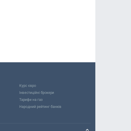
Курс євро
Інвестиційні брокери
Тарифи на газ
Народний рейтинг банків