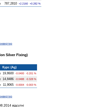
787,2810
z
+2.2160
+0.282 %
онвертер
n Silver Fixing)
Курс (Ag)
19,8600
z
-0.0400
-0.201 %
14,8486
z
-0.0488
-0.328 %
11,9065
z
-0.0004
-0.003 %
онвертер
8.2014 відсутні