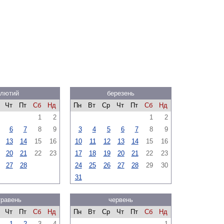
лютий
березень
Чт
Пт
Сб
Нд
Пн
Вт
Ср
Чт
Пт
Сб
Нд
1
2
1
2
6
7
8
9
3
4
5
6
7
8
9
13
14
15
16
10
11
12
13
14
15
16
20
21
22
23
17
18
19
20
21
22
23
27
28
24
25
26
27
28
29
30
31
травень
червень
Чт
Пт
Сб
Нд
Пн
Вт
Ср
Чт
Пт
Сб
Нд
1
2
3
4
1