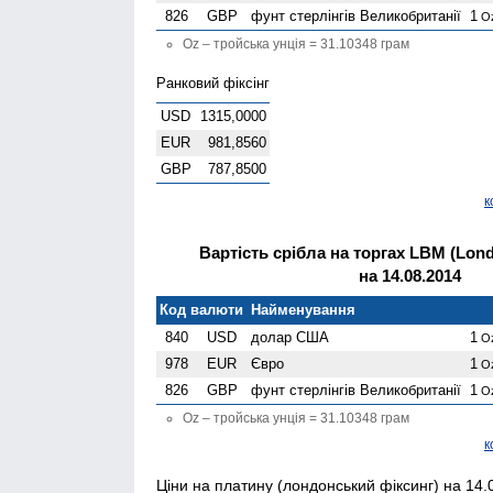
826
GBP
фунт стерлінгів Велико­британії
1
O
Oz – тройська унція = 31.10348 грам
Ранковий фіксінг
USD
1315,0000
EUR
981,8560
GBP
787,8500
к
Вартість срібла на торгах LBM (Londo
на 14.08.2014
Код валюти
Найменування
840
USD
долар США
1
O
978
EUR
Євро
1
O
826
GBP
фунт стерлінгів Велико­британії
1
O
Oz – тройська унція = 31.10348 грам
к
Ціни на платину (лондонський фіксинг) на 14.0