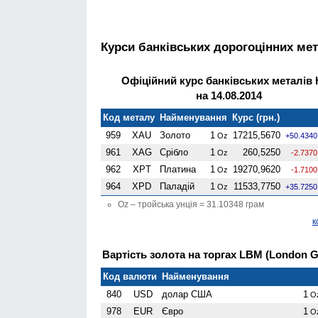
Курси банківських дорогоцінних мет
Офіційний курс банківських металів
на 14.08.2014
Код металу
Найменування
Курс (грн.)
959
XAU
Золото
1
17215,5670
Oz
+50.4340
961
XAG
Срібло
1
260,5250
Oz
-2.7370
962
XPT
Платина
1
19270,9620
Oz
-1.7100
964
XPD
Паладій
1
11533,7750
Oz
+35.7250
Oz – тройська унція = 31.10348 грам
к
Вартість золота на торгах LBM (London Go
Код валюти
Найменування
840
USD
долар США
1
O
978
EUR
Євро
1
O