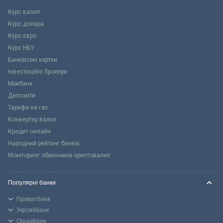
Курс валют
Курс долара
Курс євро
Курс НБУ
Банківські картки
Інвестиційні брокери
Міжбанк
Депозити
Тарифи на газ
Конвертер валют
Кредит онлайн
Народний рейтинг банків
Моніторинг обмінників криптовалют
Популярні банки
Приватбанк
Укрсиббанк
Ощадбанк