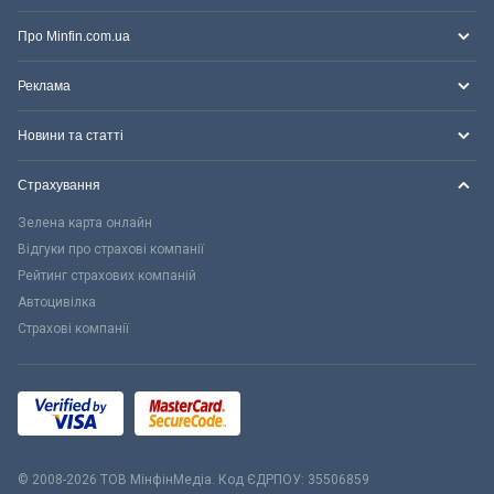
Про Minfin.com.ua
Реклама
Новини та статті
Страхування
Зелена карта онлайн
Відгуки про страхові компанії
Рейтинг страхових компаній
Автоцивілка
Страхові компанії
© 2008-2026 ТОВ МiнфiнМедiа. Код ЄДРПОУ: 35506859