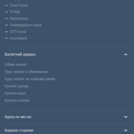
Сенс Банк
ПУМБ
Укргазбанк
Райффайзен Банк
ОТП банк
monobank
Валютний аукціон
Обмін валют
Курс валют в обмінниках
Курс валют на чорному ринку
Купити долар
Купити євро
Купити злотий
Курси по містах
Корисні сторінки