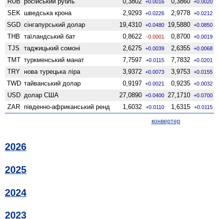
RUB
російський рубль
0,3802
0,3860
+0.0016
+0.0020
SEK
шведська крона
2,9293
2,9778
+0.0226
+0.0212
SGD
сінгапурський долар
19,4310
19,5880
+0.0480
+0.0850
THB
таїландський бат
0,8622
0,8700
-0.0001
+0.0019
TJS
таджицький сомоні
2,6275
2,6355
+0.0039
+0.0068
TMT
туркменський манат
7,7597
7,7832
+0.0115
+0.0201
TRY
нова турецька ліра
3,9372
3,9753
+0.0073
+0.0155
TWD
тайванський долар
0,9197
0,9235
+0.0021
+0.0032
USD
долар США
27,0890
27,1710
+0.0400
+0.0700
ZAR
південно-африканський ренд
1,6032
1,6315
+0.0110
+0.0115
конвертер
2026
2025
2024
2023