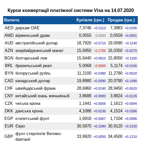
Курси конвертації платіжної системи Visa на 14.07.2020
Валюта
Купівля (грн.)
Продаж (грн.)
AED
дирхам ОАЕ
7,3746
7,3983
+0.0113
+0.0195
AMD
вiрменський драм
0,0555
0,0559
0.0000
+0.0001
AUD
австралійський долар
18,7920
19,0090
+0.0710
+0.1140
AZN
азербайджанський манат
15,6950
16,0350
-0.1700
+0.0270
BGN
болгарський лев
15,6440
15,8050
+0.0810
+0.1100
BRL
бразильський реал
5,0068
5,1174
-0.0065
+0.0156
BYN
білоруський рубль
11,2100
11,2780
+0.0380
+0.0520
CAD
канадський долар
19,8980
20,0790
+0.0590
+0.1090
CHF
швейцарський франк
28,6960
28,9450
+0.0240
+0.0620
CNY
китайський юань женьмiньбi
3,8688
3,8824
+0.0083
+0.0126
CZK
чеська крона
1,1441
1,1613
+0.0056
+0.0094
DKK
данська крона
4,1088
4,1524
+0.0230
+0.0306
EGP
єгипетський фунт
1,6918
1,7104
+0.0067
+0.0086
EUR
Євро
30,5970
30,9120
+0.1590
+0.2150
фунт стерлінгів Велико­
GBP
33,9920
34,4500
+0.0050
+0.1210
британії