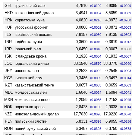
GEL
грузинський ларі
8,7810
8,9085
+0.0199
+0.0299
HKD
гонконгівський долар
3,4941
3,5059
+0.0054
+0.0089
HRK
хорватська куна
4,0820
4,0972
+0.0216
+0.0260
HUF
угорський форинт
0,0868
0,0871
+0.0002
+0.0003
ILS
ізраїльський шекель
7,8157
7,9135
+0.0060
+0.0502
INR
індійська рупія
0,3600
0,3619
+0.0010
+0.0012
IRR
іранський ріал
0,6450
0,0007
+0.0010
0.0000
ISK
ісландська крона
0,1926
0,1932
+0.0004
+0.0007
JOD
іорданський динар
38,1540
38,3770
+0.0570
+0.0990
JPY
японська єна
0,2523
0,2545
+0.0002
+0.0003
KGS
киргизький сом
0,3486
0,3497
+0.0009
+0.0014
KZT
казахстанський тенге
0,0657
0,0659
+0.0003
+0.0003
MDL
молдовський лей
1,6046
1,6094
+0.0024
+0.0041
MXN
мексиканське песо
1,2059
1,2152
+0.0055
+0.0045
NOK
норвезька крона
2,8428
2,9038
+0.0106
+0.0014
NZD
ново­зеландський долар
17,7030
17,9220
+0.0020
+0.0570
PLN
польський злотий
6,8331
6,9055
+0.0398
+0.0286
RON
новий румунський лей
6,3487
6,3750
+0.0308
+0.0378