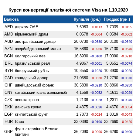
Курси конвертації платіжної системи Visa на 1.10.2020
Валюта
Купівля (грн.)
Продаж (грн.)
AED
дирхам ОАЕ
7,6983
7,7039
-0.0113
-0.0155
AMD
вiрменський драм
0,0578
0,0584
-0.0004
-0.0002
AUD
австралійський долар
20,0730
20,3100
+0.0580
+0.0640
AZN
азербайджанський манат
16,5860
16,7130
-0.0250
-0.0340
BGN
болгарський лев
16,8930
17,0090
+0.0100
-0.0210
BRL
бразильський реал
4,9867
5,0651
+0.0001
+0.0074
BYN
білоруський рубль
10,8550
10,8900
+0.1020
+0.0920
CAD
канадський долар
21,0680
21,2790
-0.0330
+0.0370
CHF
швейцарський франк
30,5830
30,8860
+0.0210
+0.0250
CNY
китайський юань женьмiньбi
4,1568
4,1611
+0.0052
+0.0029
CZK
чеська крона
1,2138
1,2311
+0.0028
+0.0040
DKK
данська крона
4,4375
4,4676
+0.0026
-0.0054
EGP
єгипетський фунт
1,7873
1,8019
-0.0024
-0.0043
EUR
Євро
33,0390
33,2660
+0.0190
-0.0420
фунт стерлінгів Велико­
GBP
36,2090
36,6280
-0.0990
+0.0400
британії