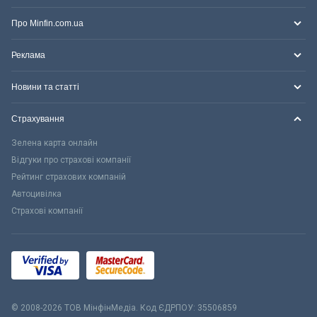
Про Minfin.com.ua
Реклама
Новини та статті
Страхування
Зелена карта онлайн
Відгуки про страхові компанії
Рейтинг страхових компаній
Автоцивілка
Страхові компанії
© 2008-2026 ТОВ МiнфiнМедiа. Код ЄДРПОУ: 35506859