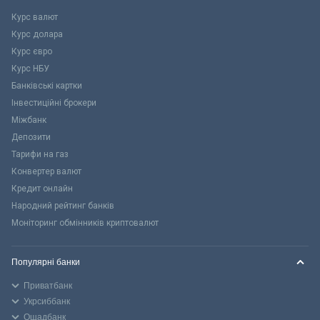
Курс валют
Курс долара
Курс євро
Курс НБУ
Банківські картки
Інвестиційні брокери
Міжбанк
Депозити
Тарифи на газ
Конвертер валют
Кредит онлайн
Народний рейтинг банків
Моніторинг обмінників криптовалют
Популярні банки
Приватбанк
Укрсиббанк
Ощадбанк