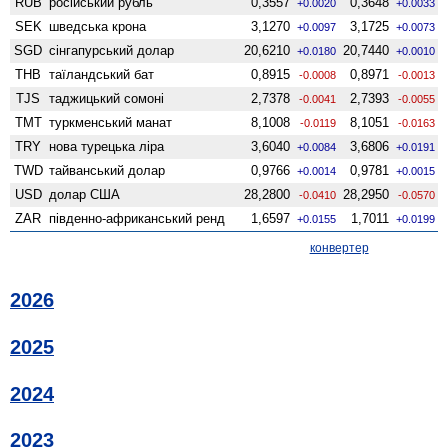
RUB
російський рубль
0,3557
0,3648
+0.0020
+0.0033
SEK
шведська крона
3,1270
3,1725
+0.0097
+0.0073
SGD
сінгапурський долар
20,6210
20,7440
+0.0180
+0.0010
THB
таїландський бат
0,8915
0,8971
-0.0008
-0.0013
TJS
таджицький сомоні
2,7378
2,7393
-0.0041
-0.0055
TMT
туркменський манат
8,1008
8,1051
-0.0119
-0.0163
TRY
нова турецька ліра
3,6040
3,6806
+0.0084
+0.0191
TWD
тайванський долар
0,9766
0,9781
+0.0014
+0.0015
USD
долар США
28,2800
28,2950
-0.0410
-0.0570
ZAR
південно-африканський ренд
1,6597
1,7011
+0.0155
+0.0199
конвертер
2026
2025
2024
2023