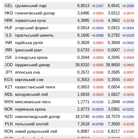
GEL
грузинський ларі
8,8513
8,9541
+0.2167
+0.2035
HKD
гонконгівський долар
3,6486
3,6512
-0.0054
-0.0074
HRK
хорватська куна
4,3895
4,3962
-0.0140
-0.0139
HUF
угорський форинт
0,0914
0,0915
+0.0004
+0.0004
ILS
ізраїльський шекель
8,1606
8,2782
+0.0068
+0.0318
INR
індійська рупія
0,3828
0,3849
-0.0003
+0.0002
IRR
іранський ріал
0,6733
0,0007
-0.0010
0.0000
ISK
ісландська крона
0,2044
0,2045
-0.0003
-0.0004
JOD
іорданський динар
39,8310
39,9650
-0.0580
-0.0800
JPY
японська єна
0,2672
0,2685
-0.0006
-0.0007
KGS
киргизький сом
0,3553
0,3555
-0.0005
-0.0007
KZT
казахстанський тенге
0,0653
0,0654
-0.0005
-0.0005
MDL
молдовський лей
1,6818
1,6827
-0.0024
-0.0033
MXN
мексиканське песо
1,2771
1,2848
+0.0105
+0.0058
NOK
норвезька крона
2,9773
3,0361
+0.0033
+0.0231
NZD
ново­зеландський долар
18,5740
18,7570
+0.0350
+0.0280
PLN
польський злотий
7,2618
7,3560
+0.0790
-0.0136
RON
новий румунський лей
6,8087
6,8217
-0.0133
-0.0168