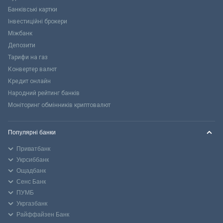
Банківські картки
Інвестиційні брокери
Міжбанк
Депозити
Тарифи на газ
Конвертер валют
Кредит онлайн
Народний рейтинг банків
Моніторинг обмінників криптовалют
Популярні банки
Приватбанк
Укрсиббанк
Ощадбанк
Сенс Банк
ПУМБ
Укргазбанк
Райффайзен Банк