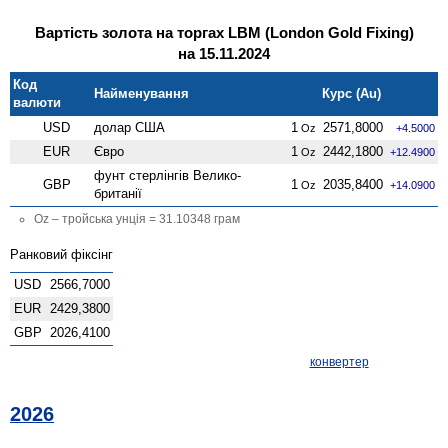
Вартість золота на торгах LBM (London Gold Fixing)
на 15.11.2024
Код
Найменування
Курс (Au)
валюти
USD
долар США
1
2571,8000
Oz
+4.5000
EUR
Євро
1
2442,1800
Oz
+12.4900
фунт стерлінгів Велико­
GBP
1
2035,8400
Oz
+14.0900
британії
Oz – тройська унція = 31.10348 грам
Ранковий фіксінг
USD
2566,7000
EUR
2429,3800
GBP
2026,4100
конвертер
2026