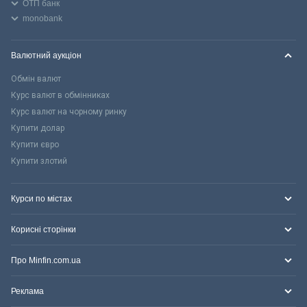
ОТП банк
monobank
Валютний аукціон
Обмін валют
Курс валют в обмінниках
Курс валют на чорному ринку
Купити долар
Купити євро
Купити злотий
Курси по містах
Корисні сторінки
Про Minfin.com.ua
Реклама