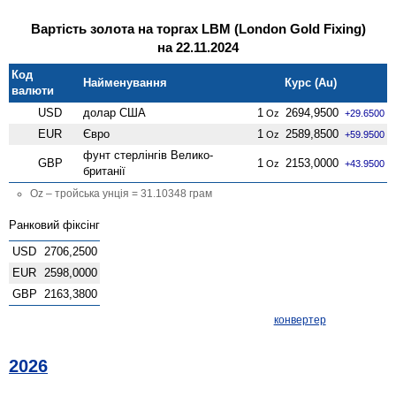
Вартість золота на торгах LBM (London Gold Fixing)
на 22.11.2024
Код
Найменування
Курс (Au)
валюти
USD
долар США
1
2694,9500
Oz
+29.6500
EUR
Євро
1
2589,8500
Oz
+59.9500
фунт стерлінгів Велико­
GBP
1
2153,0000
Oz
+43.9500
британії
Oz – тройська унція = 31.10348 грам
Ранковий фіксінг
USD
2706,2500
EUR
2598,0000
GBP
2163,3800
конвертер
2026