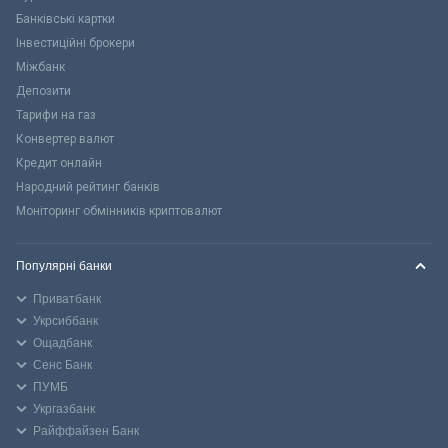
Банківські картки
Інвестиційні брокери
Міжбанк
Депозити
Тарифи на газ
Конвертер валют
Кредит онлайн
Народний рейтинг банків
Моніторинг обмінників криптовалют
Популярні банки
Приватбанк
Укрсиббанк
Ощадбанк
Сенс Банк
ПУМБ
Укргазбанк
Райффайзен Банк