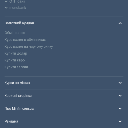
ОТП банк
monobank
Валютний аукціон
Обмін валют
Курс валют в обмінниках
Курс валют на чорному ринку
Купити долар
Купити євро
Купити злотий
Курси по містах
Корисні сторінки
Про Minfin.com.ua
Реклама