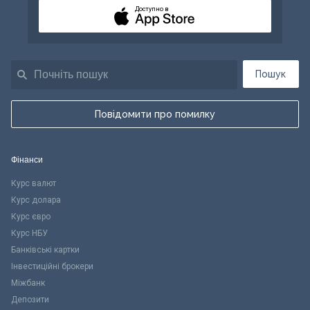
Доступно в
Пошук
Повідомити про помилку
Фінанси
Курс валют
Курс долара
Курс євро
Курс НБУ
Банківські картки
Інвестиційні брокери
Міжбанк
Депозити