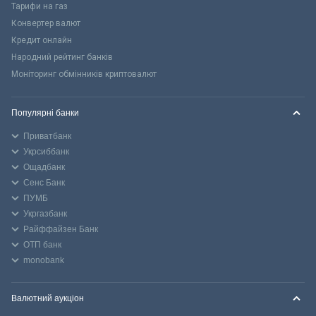
Тарифи на газ
Конвертер валют
Кредит онлайн
Народний рейтинг банків
Моніторинг обмінників криптовалют
Популярні банки
Приватбанк
Укрсиббанк
Ощадбанк
Сенс Банк
ПУМБ
Укргазбанк
Райффайзен Банк
ОТП банк
monobank
Валютний аукціон