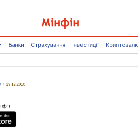
и
Банки
Страхування
Інвестиції
Криптовал
у
»
29.12.2010
інфін