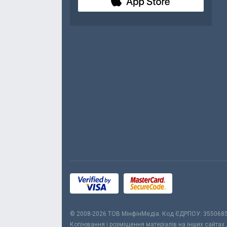
© 2008-2026 ТОВ МiнфiнМедiа. Код ЄДРПОУ: 355068
Копіювання і розміщення матеріалів на інших сайтах