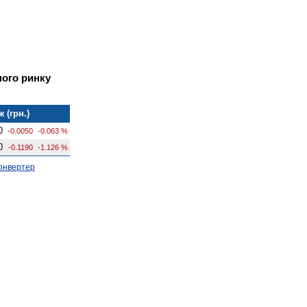
ного ринку
 (грн.)
0
-0.0050
-0.063 %
0
-0.1190
-1.126 %
онвертер