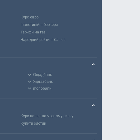
Курс євро
Інвестиційні брокери
Тарифи на газ
Народний рейтинг банків
Ощадбанк
Укргазбанк
monobank
Курс валют на чорному ринку
Купити злотий