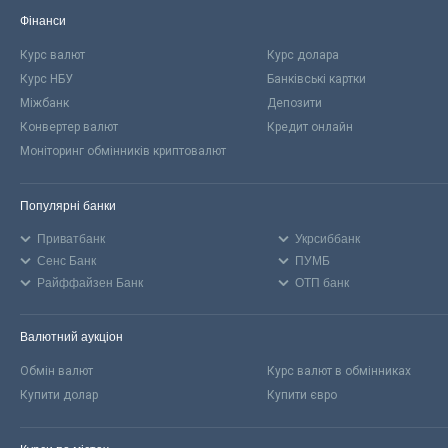
Фінанси
Курс валют
Курс долара
Курс НБУ
Банківські картки
Міжбанк
Депозити
Конвертер валют
Кредит онлайн
Моніторинг обмінників криптовалют
Популярні банки
Приватбанк
Укрсиббанк
Сенс Банк
ПУМБ
Райффайзен Банк
ОТП банк
Валютний аукціон
Обмін валют
Курс валют в обмінниках
Купити долар
Купити євро