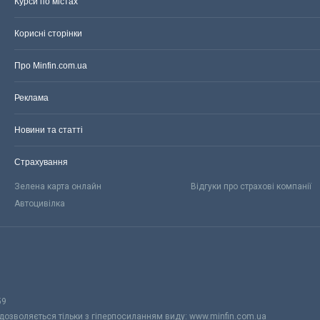
Курси по містах
Корисні сторінки
Про Minfin.com.ua
Реклама
Новини та статті
Страхування
Зелена карта онлайн
Відгуки про страхові компанії
Автоцивілка
59
 дозволяється тільки з гіперпосиланням виду: www.minfin.com.ua