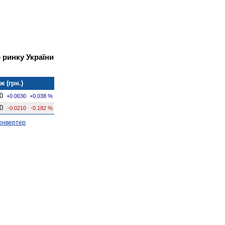
 ринку України
 (грн.)
0
+0.0030
+0.038 %
0
-0.0210
-0.182 %
онвертер