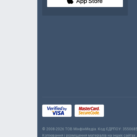
© 2008-2026 ТОВ МiнфiнМедiа. Код ЄДРПОУ: 355068
Копіювання і розміщення матеріалів на інших сайтах