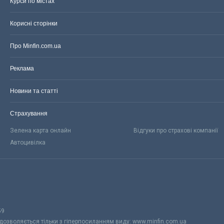
Курси по містах
Корисні сторінки
Про Minfin.com.ua
Реклама
Новини та статті
Страхування
Зелена карта онлайн
Відгуки про страхові компанії
Автоцивілка
59
 дозволяється тільки з гіперпосиланням виду: www.minfin.com.ua