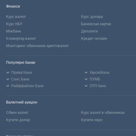
Фінанси
Курс валют
Курс долара
Курс НБУ
Банківські картки
Міжбанк
Депозити
Конвертер валют
Кредит онлайн
Моніторинг обмінників криптовалют
Популярні банки
Приватбанк
Укрсиббанк
Сенс Банк
ПУМБ
Райффайзен Банк
ОТП банк
Валютний аукціон
Обмін валют
Курс валют в обмінниках
Купити долар
Купити євро