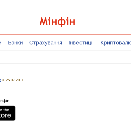
и
Банки
Страхування
Інвестиції
Криптовал
у
»
25.07.2011
інфін