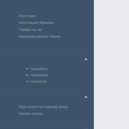
Курс євро
Інвестиційні брокери
Тарифи на газ
Народний рейтинг банків
Ощадбанк
Укргазбанк
monobank
Курс валют на чорному ринку
Купити злотий