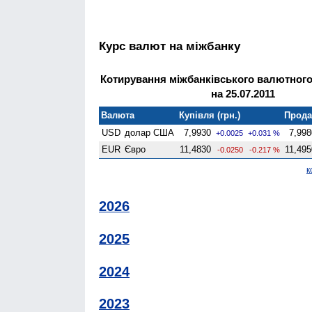
Курс валют на міжбанку
Котирування міжбанківського валютного
на 25.07.2011
Валюта
Купівля (грн.)
Продаж
USD
долар США
7,9930
7,998
+0.0025
+0.031 %
EUR
Євро
11,4830
11,495
-0.0250
-0.217 %
к
2026
2025
2024
2023