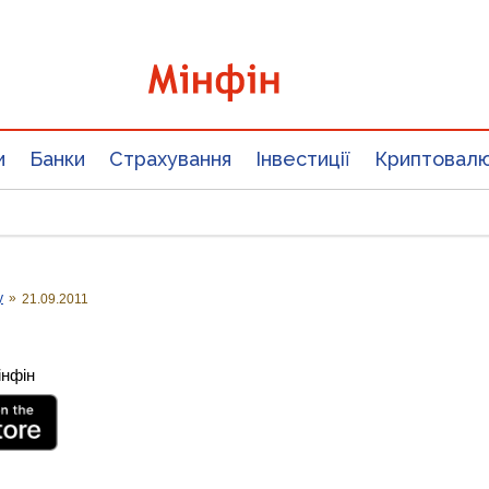
и
Банки
Страхування
Інвестиції
Криптовал
у
»
21.09.2011
інфін