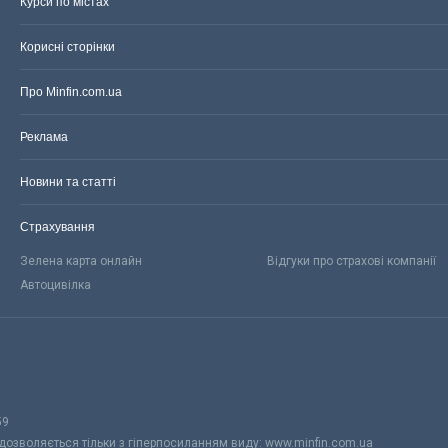
Курси по містах
Корисні сторінки
Про Minfin.com.ua
Реклама
Новини та статті
Страхування
Зелена карта онлайн
Відгуки про страхові компанії
Автоцивілка
59
 дозволяється тільки з гіперпосиланням виду: www.minfin.com.ua