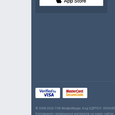
© 2008-2026 ТОВ МiнфiнМедiа. Код ЄДРПОУ: 355068
Копіювання і розміщення матеріалів на інших сайтах