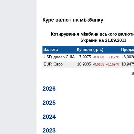
Курс валют на міжбанку
Котирування міжбанківського валют
України на 21.09.2011
Валюта
Купівля (грн.)
Продаж
USD
долар США
7,9975
8,002
-0.0090
-0.112 %
EUR
Євро
10,9385
10,947
-0.0185
-0.169 %
к
2026
2025
2024
2023