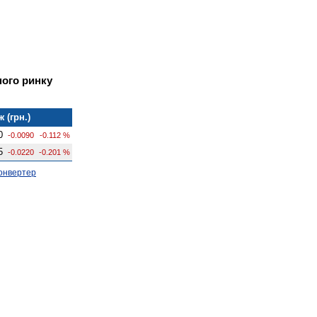
ного ринку
 (грн.)
0
-0.0090
-0.112 %
5
-0.0220
-0.201 %
онвертер