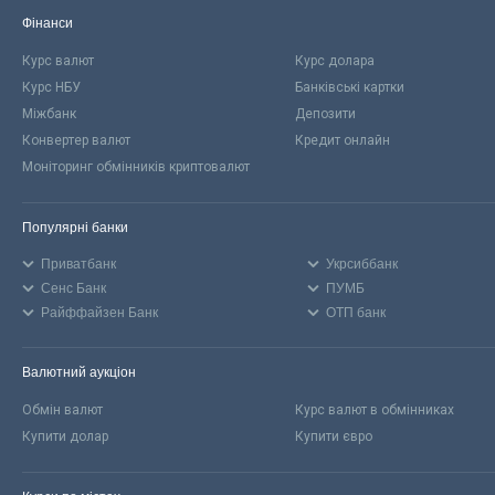
Фінанси
Курс валют
Курс долара
Курс НБУ
Банківські картки
Міжбанк
Депозити
Конвертер валют
Кредит онлайн
Моніторинг обмінників криптовалют
Популярні банки
Приватбанк
Укрсиббанк
Сенс Банк
ПУМБ
Райффайзен Банк
ОТП банк
Валютний аукціон
Обмін валют
Курс валют в обмінниках
Купити долар
Купити євро