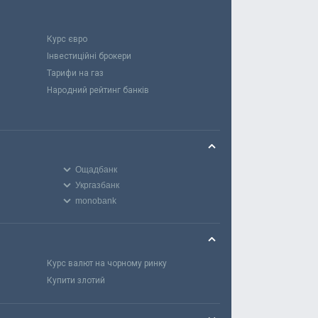
Курс євро
Інвестиційні брокери
Тарифи на газ
Народний рейтинг банків
Ощадбанк
Укргазбанк
monobank
Курс валют на чорному ринку
Купити злотий