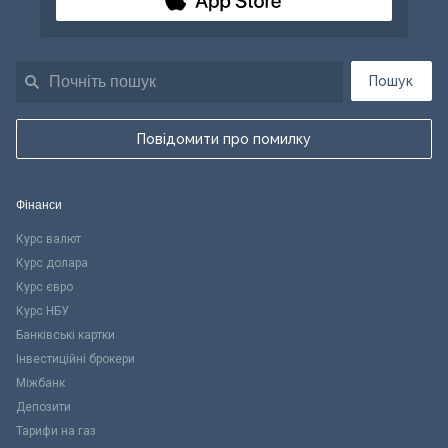
Пошук
Повідомити про помилку
Фінанси
Курс валют
Курс долара
Курс євро
Курс НБУ
Банківські картки
Інвестиційні брокери
Міжбанк
Депозити
Тарифи на газ