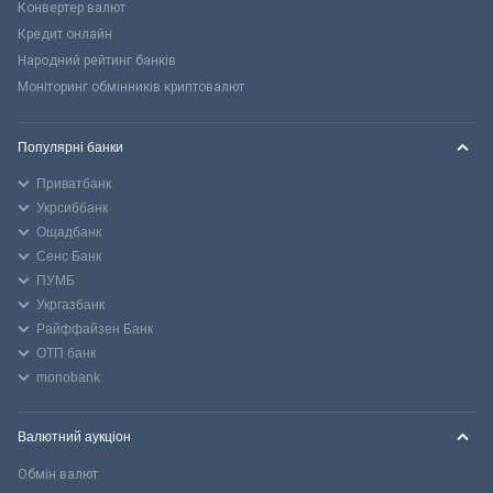
Конвертер валют
Кредит онлайн
Народний рейтинг банків
Моніторинг обмінників криптовалют
Популярні банки
Приватбанк
Укрсиббанк
Ощадбанк
Сенс Банк
ПУМБ
Укргазбанк
Райффайзен Банк
ОТП банк
monobank
Валютний аукціон
Обмін валют