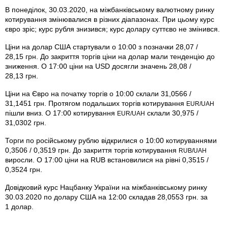
В понеділок, 30.03.2020, на міжбанківському валютному ринку
котирування змінювалися в різних діапазонах. При цьому курс
євро зріс; курс рубля знизився; курс долару суттєво не змінився.
Ціни на долар США стартували о 10:00 з позначки 28,07 /
28,15 грн. До закриття торгів ціни на долар мали тенденцію до
зниження. О 17:00 ціни на USD досягли значень 28,08 /
28,13 грн.
Ціни на Євро на початку торгів о 10:00 склали 31,0566 /
31,1451 грн. Протягом подальших торгів котирування
EUR/UAH
пішли вниз. О 17:00 котирування
склали 30,975 /
EUR/UAH
31,0302 грн.
Торги по російському рублю відкрилися о 10:00 котируваннями
0,3506 / 0,3519 грн. До закриття торгів котирування
RUB/UAH
виросли. О 17:00 ціни на RUB встановилися на рівні 0,3515 /
0,3524 грн.
Довідковий курс Нацбанку України на міжбанківському ринку
30.03.2020 по долару США на 12:00 складав 28,0553 грн. за
1 долар.