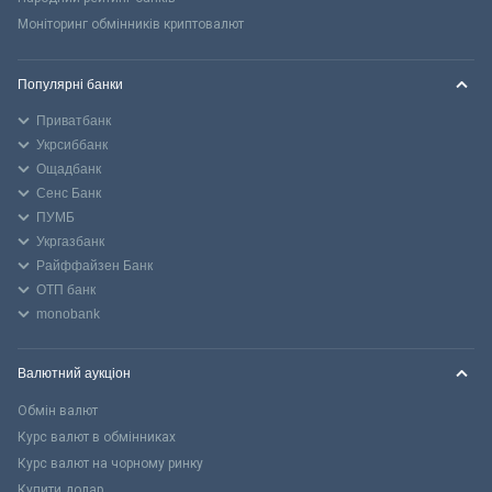
Моніторинг обмінників криптовалют
Популярні банки
Приватбанк
Укрсиббанк
Ощадбанк
Сенс Банк
ПУМБ
Укргазбанк
Райффайзен Банк
ОТП банк
monobank
Валютний аукціон
Обмін валют
Курс валют в обмінниках
Курс валют на чорному ринку
Купити долар