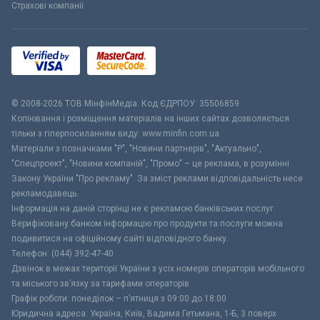
Страхові компанії
© 2008-2026 ТОВ МiнфiнМедiа. Код ЄДРПОУ: 35506859
Копіювання і розміщення матеріалів на інших сайтах дозволяється
тільки з гіперпосиланням виду: www.minfin.com.ua
Матеріали з позначками "Р", "Новини партнерів", "Актуально",
"Спецпроект", "Новини компаній", "Промо" – це реклама, в розумінні
Закону України "Про рекламу". За зміст реклами відповідальність несе
рекламодавець.
Інформація на даній сторінці не є рекламою банківських послуг.
Верифіковану банком інформацію про продукти та послуги можна
подивитися на офіційному сайті відповідного банку.
Телефон: (044) 392-47-40
Дзвінок в межах території України з усіх номерів операторів мобільного
та міського зв’язку за тарифами операторів
Графік роботи: понеділок – п’ятниця з 09:00 до 18:00
Юридична адреса: Україна, Київ, Вадима Гетьмана, 1-Б, 3 поверх