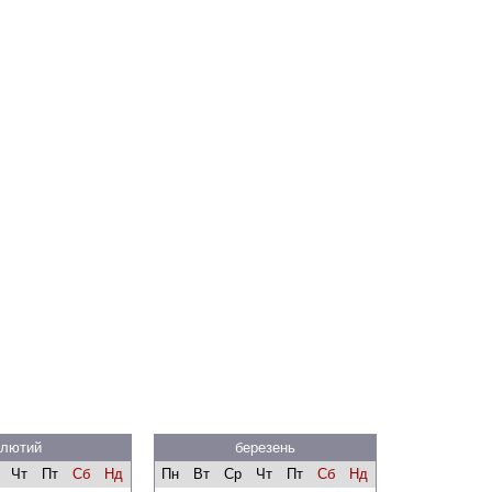
лютий
березень
Чт
Пт
Сб
Нд
Пн
Вт
Ср
Чт
Пт
Сб
Нд