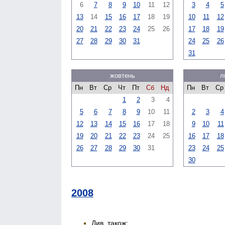
6
7
8
9
10
11
12
3
4
5
13
14
15
16
17
18
19
10
11
12
20
21
22
23
24
25
26
17
18
19
27
28
29
30
31
24
25
26
31
жовтень
л
Пн
Вт
Ср
Чт
Пт
Сб
Нд
Пн
Вт
Ср
1
2
3
4
5
6
7
8
9
10
11
2
3
4
12
13
14
15
16
17
18
9
10
11
19
20
21
22
23
24
25
16
17
18
26
27
28
29
30
31
23
24
25
30
2008
Див. також: