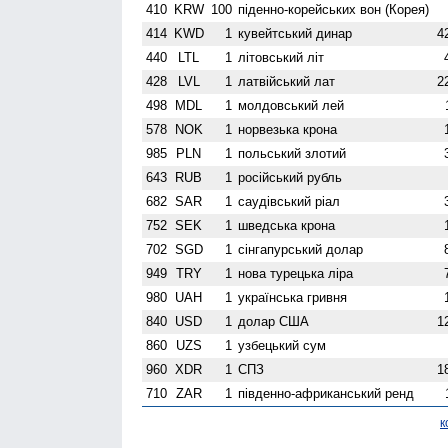
410
KRW
100
піденно-корейських вон (Корея)
414
KWD
1
кувейтський динар
4
440
LTL
1
літовський літ
428
LVL
1
латвійський лат
2
498
MDL
1
молдовський лей
578
NOK
1
норвезька крона
985
PLN
1
польський злотий
643
RUB
1
російський рубль
682
SAR
1
саудівський ріал
752
SEK
1
шведська крона
702
SGD
1
сінгапурський долар
949
TRY
1
нова турецька ліра
980
UAH
1
українська гривня
840
USD
1
долар США
1
860
UZS
1
узбецький сум
960
XDR
1
СПЗ
1
710
ZAR
1
південно-африканський ренд
к