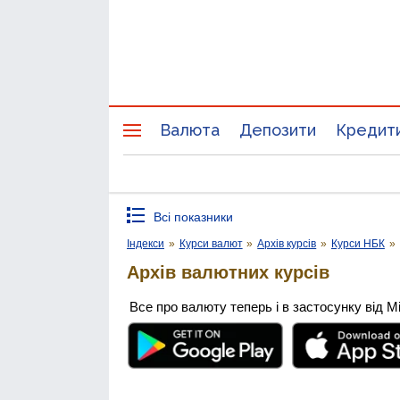
Валюта
Депозити
Кредит
Всі показники
Індекси
»
Курси валют
»
Архів курсів
»
Курси НБК
»
Архів валютних курсів
Все про валюту теперь і в застосунку від М