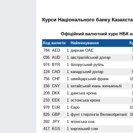
Курси Національного банку Казахста
Офіційний валютний курс НБК на
Код валюти
Найменування
К
784
AED
1
дирхам ОАЕ
036
AUD
1
австралійський долар
974
BYR
1
білоруський рубль
124
CAD
1
канадський долар
756
CHF
1
швейцарський франк
1
156
CNY
1
китайський юань женьмiньбi
208
DKK
1
данська крона
233
EEK
1
эстонська крона
978
EUR
1
Євро
1
826
GBP
1
фунт стерлінгів Велико­британії
1
392
JPY
1
японська єна
417
KGS
1
киргизький сом