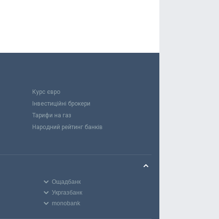
Курс євро
Інвестиційні брокери
Тарифи на газ
Народний рейтинг банків
Ощадбанк
Укргазбанк
monobank