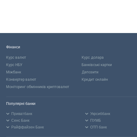
Фінанси
Курс валют
Курс долара
Курс НБУ
Банківські картки
Міжбанк
Депозити
Конвертер валют
Кредит онлайн
Моніторинг обмінників криптовалют
Популярні банки
Приватбанк
Укрсиббанк
Сенс Банк
ПУМБ
Райффайзен Банк
ОТП банк